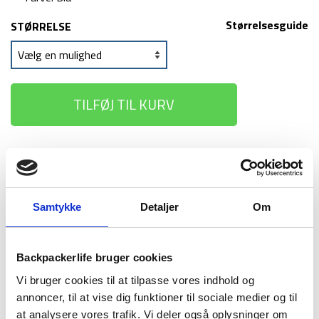
Størrelsesguide
STØRRELSE
TILFØJ TIL KURV
1-2 dages
Fri fragt over
100 dages
levering
499 kr
returret
Samtykke
Detaljer
Om
Backpackerlife bruger cookies
BESKRIVELSE
YDERLIGERE INFORMATION
Vi bruger cookies til at tilpasse vores indhold og
annoncer, til at vise dig funktioner til sociale medier og til
BRAND
FAQ
at analysere vores trafik. Vi deler også oplysninger om