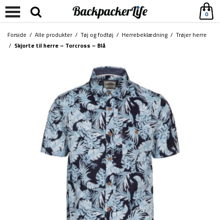
0
Forside
/
Alle produkter
/
Tøj og fodtøj
/
Herrebeklædning
/
Trøjer herre
/
Skjorte til herre – Torcross – Blå