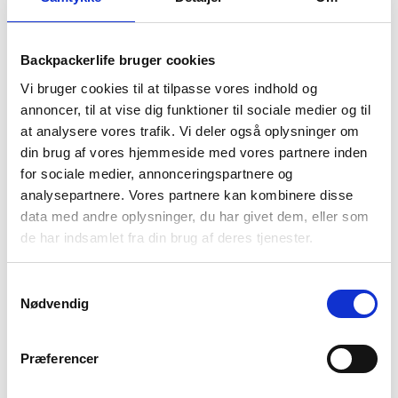
1-2 dages
Fri fragt over
100 dages
levering
499 kr
returret
Backpackerlife bruger cookies
Vi bruger cookies til at tilpasse vores indhold og
annoncer, til at vise dig funktioner til sociale medier og til
at analysere vores trafik. Vi deler også oplysninger om
BESKRIVELSE
YDERLIGERE INFORMATION
din brug af vores hjemmeside med vores partnere inden
for sociale medier, annonceringspartnere og
BRAND
FAQ
analysepartnere. Vores partnere kan kombinere disse
data med andre oplysninger, du har givet dem, eller som
Montane Trail Lite Visor solskærm er let, praktisk og
de har indsamlet fra din brug af deres tjenester.
behagelig at have på. Solskærmen er lavet i letvægtigt
Aeroflyte QD-stof og med et CoolMax®-indvendigt
pandebånd. Derudover er skærmen en forbuet top med
Samtykkevalg
vægtbesparende perforeringer, så du kan ånde med den på,
Nødvendig
når der er varmt.
Du får altså god solbeskyttelse på din løbe- eller vandretur
Præferencer
med denne Trail Lite Visor solskærm.