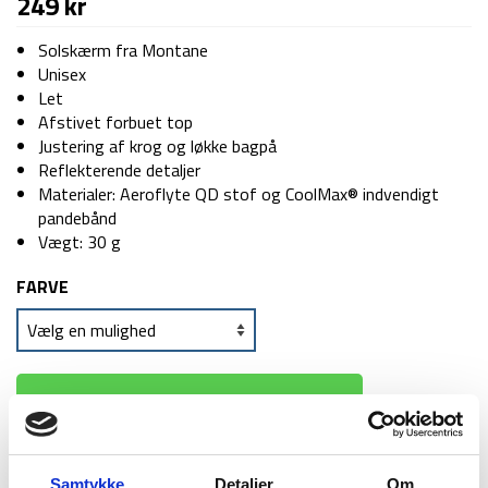
249
kr
Solskærm fra Montane
Unisex
Let
Afstivet forbuet top
Justering af krog og løkke bagpå
Reflekterende detaljer
Materialer: Aeroflyte QD stof og CoolMax® indvendigt
pandebånd
Vægt: 30 g
FARVE
TILFØJ TIL KURV
Samtykke
Detaljer
Om