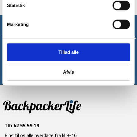
Statistik
Marketing
Få unikke tilbud og rabatter
Tilmeld dig vores nyhedsbrev og modtag med det samme en 10%
rabatkode til din første ordre*
Tillad alle
Tilmeld
Afvis
*Gælder ikke allerede nedsatte varer
Tlf:
42 55 59 19
Ring til os alle hverdage fra kl 9-16