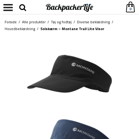
0
Forside
/
Alle produkter
/
Tøj og fodtøj
/
Diverse beklædning
/
Hovedbeklædning
/
Solskærm – Montane Trail Lite Visor