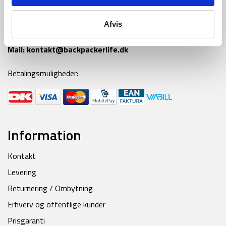
Tlf:
42 55 59 19
Afvis
Ring til os alle hverdage fra kl 9-16
Mail:
kontakt@backpackerlife.dk
Betalingsmuligheder:
Information
Kontakt
Levering
Returnering / Ombytning
Erhverv og offentlige kunder
Prisgaranti