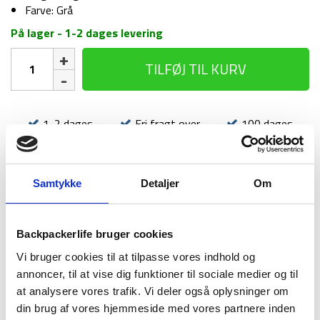
Farve: Grå
På lager - 1-2 dages levering
Sovemaske
TILFØJ TIL KURV
-
Sea
to
Summit
1-2 dages
Fri fragt over
100 dages
Ultra-
levering
499 kr
returret
Sil
Eye
Shade
Samtykke
Detaljer
Om
High
Rise
antal
Backpackerlife bruger cookies
BESKRIVELSE
BRAND
FAQ
Vi bruger cookies til at tilpasse vores indhold og
Denne lækre sovemaske fra Sea to Summit er perfekt, når du
annoncer, til at vise dig funktioner til sociale medier og til
skal have en lur i dagstimerne eller du skal rejse med fly. Den
at analysere vores trafik. Vi deler også oplysninger om
er lavet med justerbar pasform for at sikre, at du får den
din brug af vores hjemmeside med vores partnere inden