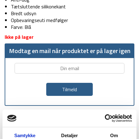
Tætsluttende silikonekant
Bredt udsyn
Opbevaringseuti medfølger
Farve: Blå
Ikke på lager
Modtag en mail når produktet er på lager igen
1-2 dages
Fri fragt over
100 dages
levering
499 kr
returret
Samtykke
Detaljer
Om