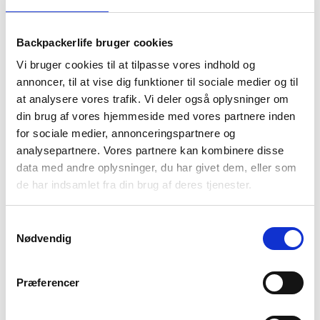
Backpackerlife bruger cookies
Vi bruger cookies til at tilpasse vores indhold og
BESKRIVELSE
YDERLIGERE INFORMATION
annoncer, til at vise dig funktioner til sociale medier og til
BRAND
FAQ
at analysere vores trafik. Vi deler også oplysninger om
din brug af vores hjemmeside med vores partnere inden
Svømmebriller til voksne fra Trespass. Svømmebrillerne er
for sociale medier, annonceringspartnere og
gode at medbringe på rejse og backpacking, så du nemt kan
analysepartnere. Vores partnere kan kombinere disse
hoppe i vandet uden at skulle låne udstyr af andre. De store
data med andre oplysninger, du har givet dem, eller som
‘brilleglas’ giver bredt udsyn, så du kan nyde livet under vand.
de har indsamlet fra din brug af deres tjenester.
De er lavet med UV beskyttelse, så du ikke skal bekymre dig
om solens skarpe stråler. De har anti-dug forsikring og
Samtykkevalg
tætsluttende silikonekant, så du ikke risikerer vand i øjnene.
Nødvendig
De kommer i et sikkerhedsetui du med fordel kan bruge til
opbevaring når brillerne ikke er i brug. Svømmebrillere er one-
Præferencer
size, men kan justeres i nakken ved hjælp af en silikonerem.