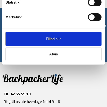
Statistik
Få unikke tilbud og rabatter
Marketing
Tilmeld dig vores nyhedsbrev og modtag med det samme en 10%
rabatkode til din første ordre*
Tillad alle
Tilmeld
Afvis
*Gælder ikke allerede nedsatte varer
Tlf:
42 55 59 19
Ring til os alle hverdage fra kl 9-16