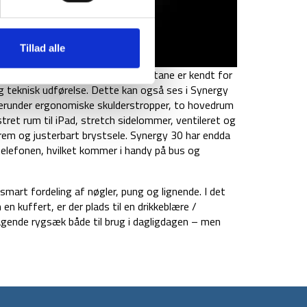
Tillad alle
nde daypack – intet mindre. Montane er kendt for
og teknisk udførelse. Dette kan også ses i Synergy
herunder ergonomiske skulderstropper, to hovedrum
ret rum til iPad, stretch sidelommer, ventileret og
em og justerbart brystsele. Synergy 30 har endda
 telefonen, hvilket kommer i handy på bus og
mart fordeling af nøgler, pung og lignende. I det
 kuffert, er der plads til en drikkeblære /
agende rygsæk både til brug i dagligdagen – men