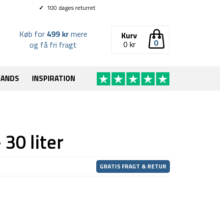
✓
100 dages returret
Køb for
499 kr
mere
Kurv
0
0
kr
og få fri fragt
RANDS
INSPIRATION
30 liter
GRATIS FRAGT & RETUR