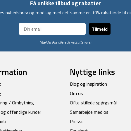
Få unikke tilbud og rabatter
ores nyhedsbrev og modtag med det samme en 10% rabatkode til din
Tilmeld
*Gælder ikke allerede nedsatte varer
rmation
Nyttige links
t
Blog og inspiration
g
Om os
ring / Ombytning
Ofte stillede spørgsmål
 og offentlige kunder
Samarbejde med os
anti
Presse
betingelser
Gavekort