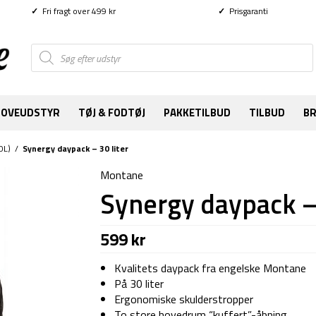
✓
Fri fragt over 499 kr
✓
Prisgaranti
Products
search
SOVEUDSTYR
TØJ & FODTØJ
PAKKETILBUD
TILBUD
B
0L)
/
Synergy daypack – 30 liter
Montane
Synergy daypack – 
599
kr
Kvalitets daypack fra engelske Montane
På 30 liter
Ergonomiske skulderstropper
To store hovedrum “kuffert”-åbning