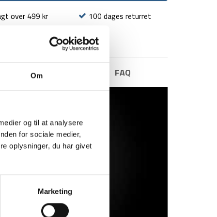
agt over 499 kr
100 dages returret
E INFORMATION
BRAND
FAQ
Om
 medier og til at analysere
nden for sociale medier,
e oplysninger, du har givet
Marketing