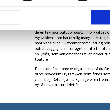
Synergy fra engelske Montane er en fremrage
deres tekniske outdoor udstyr i høj kvalitet 
rygsækken, som har utrolig mange detaljer, 
med plads til en 15 tommer computer og polst
polstret rygsystem for øget komfort, hofter
en lynlås, som kan omdannes til en holder til
togture.
Den store forlomme er organiseret så du får s
store hovedrum i rygsækken, som åbnes som en
camelbag. Dette gør, at Synergy er en fremr
også til vandreture i det fri.