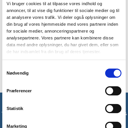
Vi bruger cookies til at tilpasse vores indhold og
BESKRIVELSE
YDERLIGERE INFORMATION
annoncer, til at vise dig funktioner til sociale medier og til
at analysere vores trafik. Vi deler også oplysninger om
BRAND
FAQ
din brug af vores hjemmeside med vores partnere inden
for sociale medier, annonceringspartnere og
Grå Gidding polo t-shirt fra Trespass er til dig, som gerne vil
analysepartnere. Vores partnere kan kombinere disse
have en pæn og praktisk trøje med på tur. Den har en god
data med andre oplysninger, du har givet dem, eller som
egenskab nemlig, at den er hurtigtørrende. Så hvis du kommer
de har indsamlet fra din brug af deres tjenester.
ud for en lille byge eller sved skulle melde sig, så tørrer den
hurtigt igen. Den har korte ærmer samt strikket rib krave. Der
er knapper ved åbningen, så man ment kan få hovedet
Samtykkevalg
igennem, når man skal have den på.
Nødvendig
Præferencer
Få unikke tilbud og rabatter
Statistik
Tilmeld dig vores nyhedsbrev og modtag med det samme en 10%
rabatkode til din første ordre*
Marketing