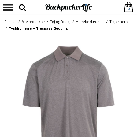
0
Forside
/
Alle produkter
/
Tøj og fodtøj
/
Herrebeklædning
/
Trøjer herre
/
T-shirt herre – Trespass Gedding