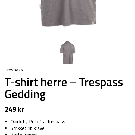
Trespass
T-shirt herre – Trespass
Gedding
249
kr
Quickdry Polo fra Trespass
Strikket rib krave
Korte ærmer