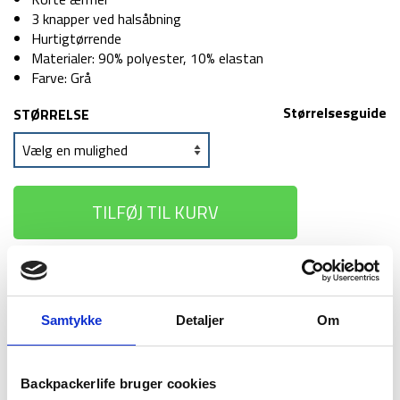
3 knapper ved halsåbning
Hurtigtørrende
Materialer: 90% polyester, 10% elastan
Farve: Grå
Størrelsesguide
STØRRELSE
TILFØJ TIL KURV
1-2 dages
Fri fragt over
100 dages
levering
499 kr
returret
Samtykke
Detaljer
Om
Backpackerlife bruger cookies