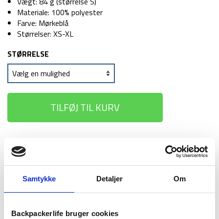
Vægt: 84 g (størrelse S)
Materiale: 100% polyester
Farve: Mørkeblå
Størrelser: XS-XL
STØRRELSE
TILFØJ TIL KURV
1-2 dages
Fri fragt over
100 dages
levering
499 kr
returret
Samtykke
Detaljer
Om
Backpackerlife bruger cookies