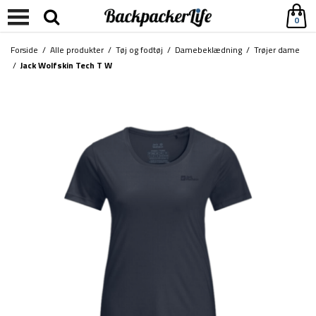
0
Forside
/
Alle produkter
/
Tøj og fodtøj
/
Damebeklædning
/
Trøjer dame
/
Jack Wolfskin Tech T W