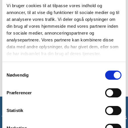
BESKRIVELSE
YDERLIGERE INFORMATION
Vi bruger cookies til at tilpasse vores indhold og
annoncer, til at vise dig funktioner til sociale medier og til
BRAND
FAQ
at analysere vores trafik. Vi deler også oplysninger om
din brug af vores hjemmeside med vores partnere inden
Tech T M er en funktionel T-shirt fra det kendte mærke Jack
for sociale medier, annonceringspartnere og
Wolfskin. T-shirten er i et blødt materiale der transporterer
analysepartnere. Vores partnere kan kombinere disse
fugtighed væk fra kroppen. T-shirten tørrer hurtigt og
data med andre oplysninger, du har givet dem, eller som
mindsker ubehagelige lugte.
de har indsamlet fra din brug af deres tjenester.
Den letvægtige T-shirt er perfekt til varme dagsture og
svedige vandreture, da trøjen er med til at holde kroppen kølig.
Samtykkevalg
Modellen er 175 cm høj og har en størrelse S på.
Nødvendig
Præferencer
Få unikke tilbud og rabatter
Statistik
Tilmeld dig vores nyhedsbrev og modtag med det samme en 10%
rabatkode til din første ordre*