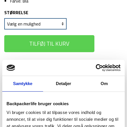
Farve: Blå
STØRRELSE
TILFØJ TIL KURV
1-2 dages
Fri fragt over
100 dages
levering
499 kr
returret
Samtykke
Detaljer
Om
Backpackerlife bruger cookies
Vi bruger cookies til at tilpasse vores indhold og
BESKRIVELSE
YDERLIGERE INFORMATION
annoncer, til at vise dig funktioner til sociale medier og til
BRAND
FAQ
at analysere vores trafik. Vi deler også oplysninger om