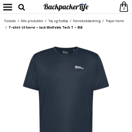
0
Forside
/
Alle produkter
/
Tøj og fodtøj
/
Herrebeklædning
/
Trøjer herre
/
T-shirt til herre – Jack Wolfskin Tech T – Blå