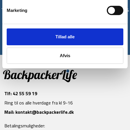
Få unikke tilbud og rabatter
Tilmeld dig vores nyhedsbrev og modtag med det samme en 10%
Marketing
rabatkode til din første ordre*
Tilmeld
Tillad alle
*Gælder ikke allerede nedsatte varer
Afvis
Tlf:
42 55 59 19
Ring til os alle hverdage fra kl 9-16
Mail:
kontakt@backpackerlife.dk
Betalingsmuligheder: