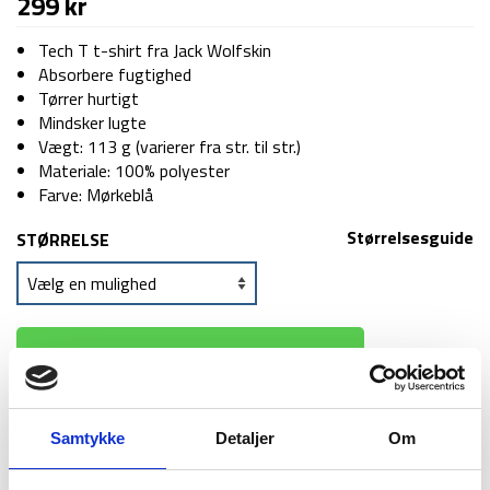
299
kr
Tech T t-shirt fra Jack Wolfskin
Absorbere fugtighed
Tørrer hurtigt
Mindsker lugte
Vægt: 113 g (varierer fra str. til str.)
Materiale: 100% polyester
Farve: Mørkeblå
Størrelsesguide
STØRRELSE
TILFØJ TIL KURV
Samtykke
Detaljer
Om
1-2 dages
Fri fragt over
100 dages
levering
499 kr
returret