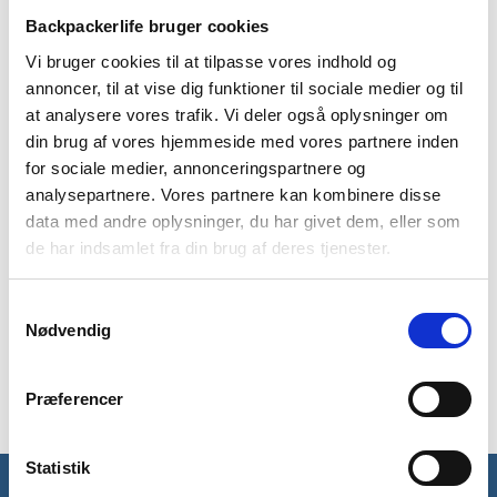
Backpackerlife bruger cookies
Vi bruger cookies til at tilpasse vores indhold og
annoncer, til at vise dig funktioner til sociale medier og til
at analysere vores trafik. Vi deler også oplysninger om
BESKRIVELSE
YDERLIGERE INFORMATION
din brug af vores hjemmeside med vores partnere inden
for sociale medier, annonceringspartnere og
BRAND
FAQ
analysepartnere. Vores partnere kan kombinere disse
data med andre oplysninger, du har givet dem, eller som
Tech T er en funktionel t-shirt fra det kendte mærke Jack
de har indsamlet fra din brug af deres tjenester.
Wolfskin. T-shirten er i et blødt materiale der transporterer
fugtighed væk fra kroppen. T-shirten tørrer hurtigt og
mindsker ubehagelige lugte.
Samtykkevalg
Nødvendig
Den letvægtige t-shirt er perfekt til varme dagsture og
svedige vandreture, som er dejlig, åndbar og let.
Præferencer
Statistik