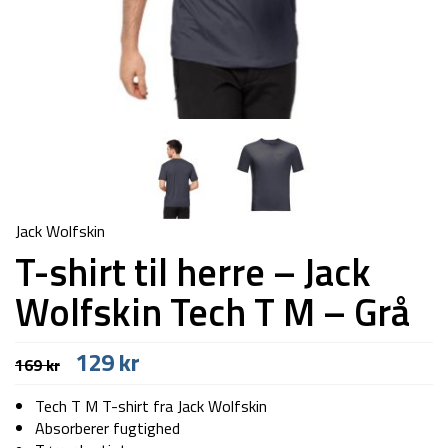
Jack Wolfskin
T-shirt til herre – Jack
Wolfskin Tech T M – Grå
Den
Den
129
kr
169
kr
oprindelige
aktuelle
pris
pris
Tech T M T-shirt fra Jack Wolfskin
var:
er:
Absorberer fugtighed