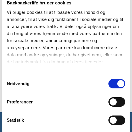
Backpackerlife bruger cookies
Vi bruger cookies til at tilpasse vores indhold og
BESKRIVELSE
YDERLIGERE INFORMATION
annoncer, til at vise dig funktioner til sociale medier og til
at analysere vores trafik. Vi deler også oplysninger om
BRAND
FAQ
din brug af vores hjemmeside med vores partnere inden
for sociale medier, annonceringspartnere og
Tech T M er en funktionel T-shirt fra det kendte mærke Jack
analysepartnere. Vores partnere kan kombinere disse
Wolfskin. T-shirten er i et blødt materiale der transporterer
fugtighed væk fra kroppen. T-shirten tørrer også hurtigt og
data med andre oplysninger, du har givet dem, eller som
mindsker ubehagelige lugte.
de har indsamlet fra din brug af deres tjenester.
Den letvægtige T-shirt er perfekt til varme dagsture og
Samtykkevalg
svedige vandreture, da den holder kroppen kølig.
Nødvendig
Modellen er 189 cm høj og har en størrelse M på.
Præferencer
Statistik
Få unikke tilbud og rabatter