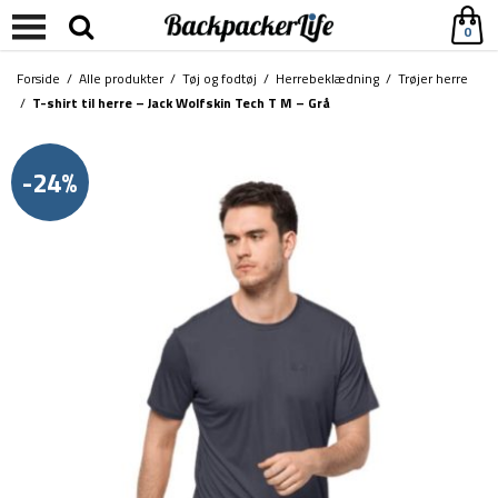
0
Forside
/
Alle produkter
/
Tøj og fodtøj
/
Herrebeklædning
/
Trøjer herre
/
T-shirt til herre – Jack Wolfskin Tech T M – Grå
-24%