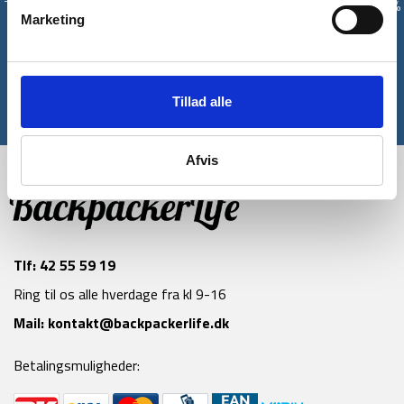
Tilmeld dig vores nyhedsbrev og modtag med det samme en 10%
Marketing
rabatkode til din første ordre*
Tilmeld
Tillad alle
*Gælder ikke allerede nedsatte varer
Afvis
Tlf:
42 55 59 19
Ring til os alle hverdage fra kl 9-16
Mail:
kontakt@backpackerlife.dk
Betalingsmuligheder: