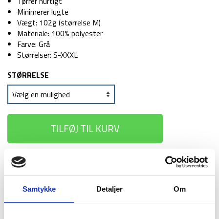
169 kr.
129 kr.
Tørrer hurtigt
Minimerer lugte
Vægt: 102g (størrelse M)
Materiale: 100% polyester
Farve: Grå
Størrelser: S-XXXL
STØRRELSE
TILFØJ TIL KURV
1-2 dages
Fri fragt over
100 dages
levering
499 kr
returret
Samtykke
Detaljer
Om