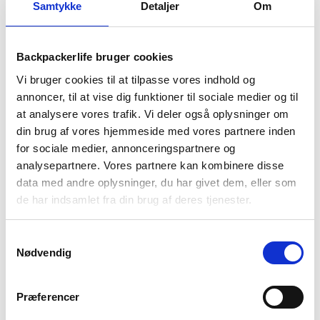
1-2 dages
Fri fragt over
100 dages
Samtykke
Detaljer
Om
levering
499 kr
returret
Backpackerlife bruger cookies
Vi bruger cookies til at tilpasse vores indhold og
annoncer, til at vise dig funktioner til sociale medier og til
at analysere vores trafik. Vi deler også oplysninger om
BESKRIVELSE
YDERLIGERE INFORMATION
din brug af vores hjemmeside med vores partnere inden
for sociale medier, annonceringspartnere og
BRAND
FAQ
analysepartnere. Vores partnere kan kombinere disse
data med andre oplysninger, du har givet dem, eller som
de har indsamlet fra din brug af deres tjenester.
Quick-dry t-shirt til kvinder fra Trespass til sport, vandring og
Samtykkevalg
Nødvendig
backpacking. Blød og slidstærk t-shirt i 100% polyester.
Præferencer
Materialet gør t-shirten hurtigtørrende og svedabsorberende.