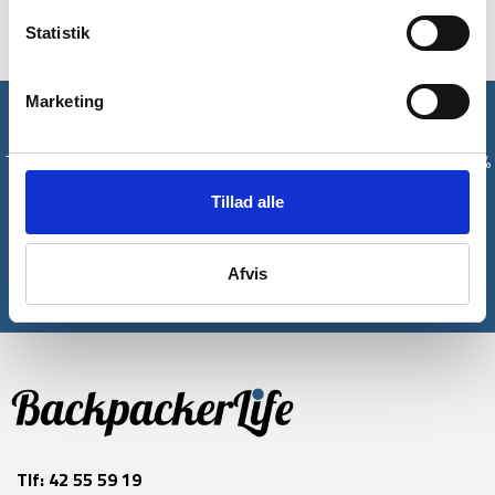
Ideel til fysisk aktivitet hvor pulsen kommer højt op.
Statistik
Marketing
Få unikke tilbud og rabatter
Tilmeld dig vores nyhedsbrev og modtag med det samme en 10%
rabatkode til din første ordre*
Tillad alle
Tilmeld
Afvis
*Gælder ikke allerede nedsatte varer
Tlf:
42 55 59 19