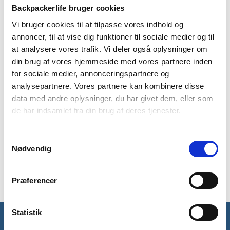
1-2 dages
Fri fragt over
100 dages
Backpackerlife bruger cookies
levering
499 kr
returret
Vi bruger cookies til at tilpasse vores indhold og
annoncer, til at vise dig funktioner til sociale medier og til
at analysere vores trafik. Vi deler også oplysninger om
din brug af vores hjemmeside med vores partnere inden
for sociale medier, annonceringspartnere og
analysepartnere. Vores partnere kan kombinere disse
BESKRIVELSE
YDERLIGERE INFORMATION
data med andre oplysninger, du har givet dem, eller som
BRAND
FAQ
de har indsamlet fra din brug af deres tjenester.
Quick-dry t-shirt til kvinder fra Trespass til sport, vandring og
Samtykkevalg
backpacking. Blød og slidstærk t-shirt i 100% polyester.
Nødvendig
Materialet gør t-shirten hurtigtørrende og svedabsorberende.
Ideel til fysisk aktivitet hvor pulsen kommer højt op.
Præferencer
Statistik
Få unikke tilbud og rabatter