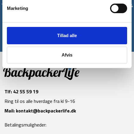
Tilmeld dig vores nyhedsbrev og modtag med det samme en 10%
Marketing
rabatkode til din første ordre*
Tilmeld
Tillad alle
*Gælder ikke allerede nedsatte varer
Afvis
Tlf:
42 55 59 19
Ring til os alle hverdage fra kl 9-16
Mail:
kontakt@backpackerlife.dk
Betalingsmuligheder: