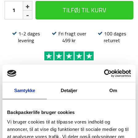
Telt
TILFØJ TIL KURV
-
Treklife
UV
Block
1-2 dages
Fri fragt over
100 dages
2P
levering
499 kr
returret
-
2
personer
antal
BESKRIVELSE
BRAND
FAQ
Samtykke
Detaljer
Om
Backpackerlife bruger cookies
Vi bruger cookies til at tilpasse vores indhold og
annoncer, til at vise dig funktioner til sociale medier og til
at analysere vores trafik. Vi deler også oplysninger om