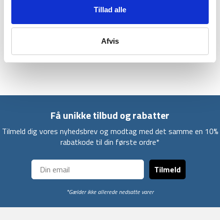
barduner og teltpløkker, og teltet kan opslås på kun ca. 5
Tillad alle
minutter. Teltets farve er grøn.
Dermed er Treklife UV Block et godt bud på et outdoor- og
Afvis
backpacking telt til alt fra ture i Danmark over til roadtrips og
vandreture.
Få unikke tilbud og rabatter
Tilmeld dig vores nyhedsbrev og modtag med det samme en 10%
rabatkode til din første ordre*
Tilmeld
*Gælder ikke allerede nedsatte varer