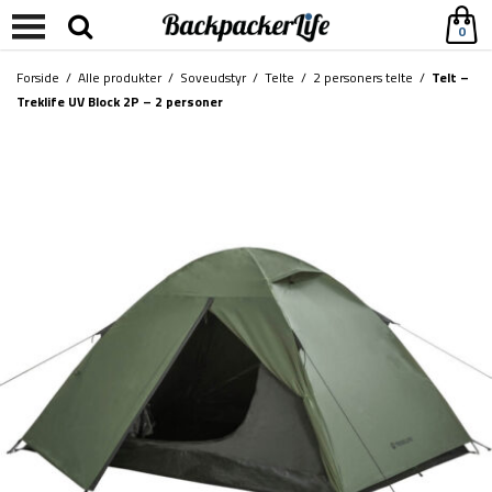
0
Forside
/
Alle produkter
/
Soveudstyr
/
Telte
/
2 personers telte
/
Telt –
Treklife UV Block 2P – 2 personer