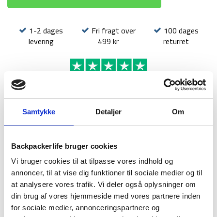
1-2 dages
Fri fragt over
100 dages
levering
499 kr
returret
BESKRIVELSE
YDERLIGERE INFORMATION
Samtykke
Detaljer
Om
BRAND
FAQ
Backpackerlife bruger cookies
Vi bruger cookies til at tilpasse vores indhold og
annoncer, til at vise dig funktioner til sociale medier og til
at analysere vores trafik. Vi deler også oplysninger om
din brug af vores hjemmeside med vores partnere inden
for sociale medier, annonceringspartnere og