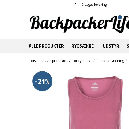
✓
1-2 dages levering
ALLE PRODUKTER
RYGSÆKKE
UDSTYR
Forside
/
Alle produkter
/
Tøj og fodtøj
/
Damebeklædning
/
-21%