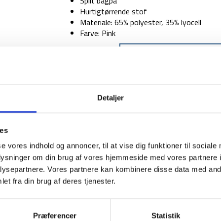
Split bagpå
Hurtigtørrende stof
Materiale: 65% polyester, 35% lyocell
Farve: Pink
STØRRELSE
TILFØJ TIL
Detaljer
1-2 dages levering
Fri fr
ies
se vores indhold og annoncer, til at vise dig funktioner til sociale
oplysninger om din brug af vores hjemmeside med vores partnere i
ysepartnere. Vores partnere kan kombinere disse data med andr
BESKRIVELSE
YDERLIGER
et fra din brug af deres tjenester.
Pink Mairead top fra Trespass har en let og lu
aktiv og på tur. Toppen har split bagpå og så 
Præferencer
Statistik