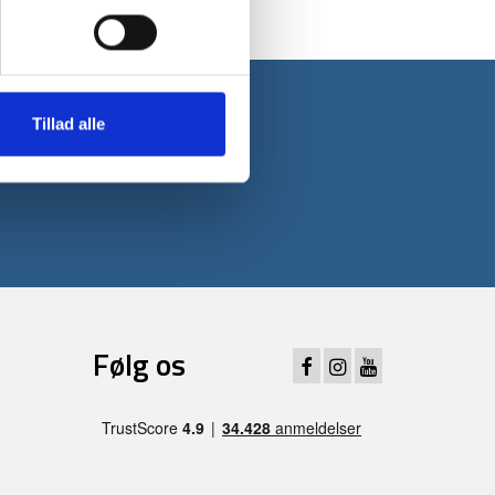
Tillad alle
 første ordre*
Følg os