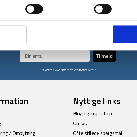
Få unikke tilbud og rabatter
ores nyhedsbrev og modtag med det samme en 10% rabatkode til din
Tilmeld
*Gælder ikke allerede nedsatte varer
rmation
Nyttige links
t
Blog og inspiration
g
Om os
ring / Ombytning
Ofte stillede spørgsmål