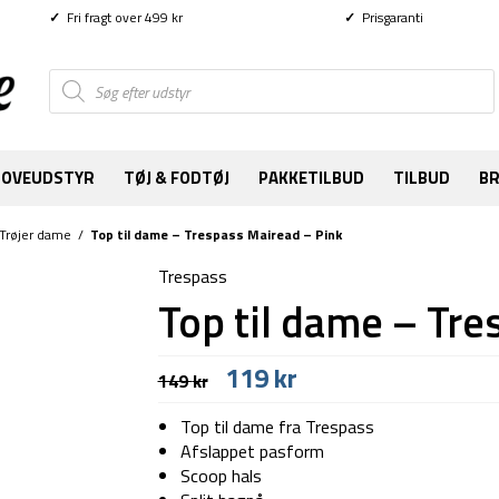
✓
Fri fragt over 499 kr
✓
Prisgaranti
Products
search
SOVEUDSTYR
TØJ & FODTØJ
PAKKETILBUD
TILBUD
B
Trøjer dame
/
Top til dame – Trespass Mairead – Pink
Trespass
Top til dame – Tre
Den
Den
119
kr
149
kr
oprindelige
aktuelle
pris
pris
Top til dame fra Trespass
var:
er:
Afslappet pasform
149 kr.
119 kr.
Scoop hals