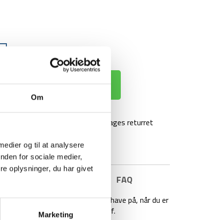
 KURV
Om
agt over 499 kr
100 dages returret
 medier og til at analysere
nden for sociale medier,
e oplysninger, du har givet
E INFORMATION
BRAND
FAQ
ftig pasform, så den føles rar at have på, når du er
er den lavet af hurtigtørrende stof.
Marketing