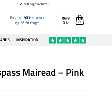
✓
100 dages returret
Køb for
499 kr
mere
Kurv
0
0
kr
og få fri fragt
RANDS
INSPIRATION
spass Mairead – Pink