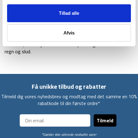
du lettere kan inddele dit gear og udstyr når du er afsted på
rejse eller vandring.
Tillad alle
Derudover har rygsækken flere påspændingsmuligheder og
integreret raincover i bunden af rygsækken. Raincoveret
Afvis
(regnslag) er smart når man er ude og vandre i eksempelvis
Danmark, hvor vejret som bekendt pludseligt kan skifte til
regn og slud.
Få unikke tilbud og rabatter
Tilmeld dig vores nyhedsbrev og modtag med det samme en 10%
rabatkode til din første ordre*
Tilmeld
*Gælder ikke allerede nedsatte varer