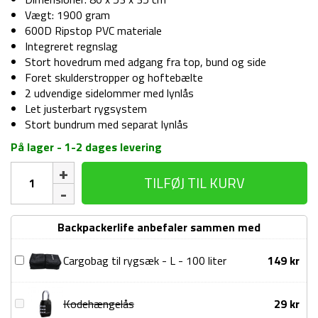
Vægt: 1900 gram
600D Ripstop PVC materiale
Integreret regnslag
Stort hovedrum med adgang fra top, bund og side
Foret skulderstropper og hoftebælte
2 udvendige sidelommer med lynlås
Let justerbart rygsystem
Stort bundrum med separat lynlås
På lager - 1-2 dages levering
Trek
TILFØJ TIL KURV
rygsæk
-
85
Backpackerlife anbefaler sammen med
liter
-
Cargobag
Cargobag til rygsæk - L - 100 liter
149
kr
Sort
til
antal
rygsæk
Kodehængelås
Kodehængelås
29
kr
-