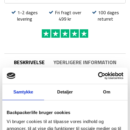
L
-
1-2 dages
Fri fragt over
100 dages
100
levering
499 kr
returret
liter
BESKRIVELSE
YDERLIGERE INFORMATION
BRAND
FAQ
Samtykke
Detaljer
Om
Backpackerlife bruger cookies
Vi bruger cookies til at tilpasse vores indhold og
annoncer, til at vise dig funktioner til sociale medier og til