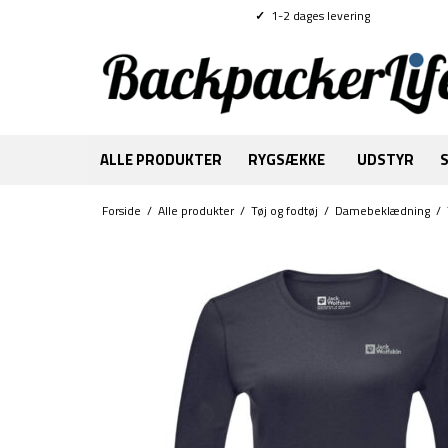
✓
1-2 dages levering
ALLE PRODUKTER
RYGSÆKKE
UDSTYR
Forside
/
Alle produkter
/
Tøj og fodtøj
/
Damebeklædning
/