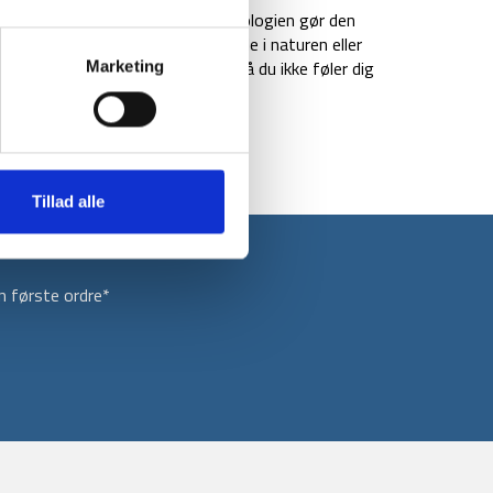
ndte Jack Wolfskin. TEXADRI teknologien gør den
ve den på i lang tid, når du er ude i naturen eller
såsom sved ud til yderlageret, så du ikke føler dig
Marketing
Tillad alle
 første ordre*