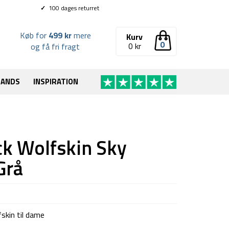
✓
100 dages returret
Køb for
499 kr
mere
Kurv
0
0
kr
og få fri fragt
RANDS
INSPIRATION
ack Wolfskin Sky
Grå
skin til dame