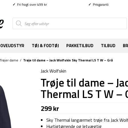
✓
Fri fragt over 499 kr
✓
Prisgaranti
Products
search
SOVEUDSTYR
TØJ & FODTØJ
PAKKETILBUD
TILBUD
B
Trøjer dame
/
Trøje til dame – Jack Wolfskin Sky Thermal LS T W – Grå
Jack Wolfskin
Trøje til dame – J
Thermal LS T W – 
299
kr
Sky Thermal langærmet trøje fra Jack Wolf
Hurtigtørrende og letvægtig