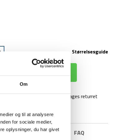
Størrelsesguide
 KURV
Om
agt over 499 kr
100 dages returret
 medier og til at analysere
nden for sociale medier,
e oplysninger, du har givet
E INFORMATION
BRAND
FAQ