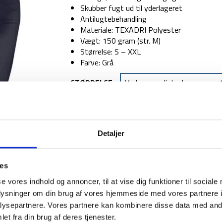
Skubber fugt ud til yderlageret
Antilugtebehandling
Materiale: TEXADRI Polyester
Vægt: 150 gram (str. M)
Størrelse: S – XXL
Farve: Grå
STØRRELSE
TILFØJ TIL
Detaljer
1-2 dages levering
Fri fr
ies
se vores indhold og annoncer, til at vise dig funktioner til sociale
oplysninger om din brug af vores hjemmeside med vores partnere i
ysepartnere. Vores partnere kan kombinere disse data med andr
BESKRIVELSE
YDERLIGER
et fra din brug af deres tjenester.