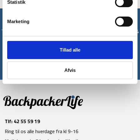
Statistik
Få unikke tilbud og rabatter
Marketing
Tilmeld dig vores nyhedsbrev og modtag med det samme en 10%
rabatkode til din første ordre*
Tillad alle
Tilmeld
*Gælder ikke allerede nedsatte varer
Afvis
Tlf:
42 55 59 19
Ring til os alle hverdage fra kl 9-16