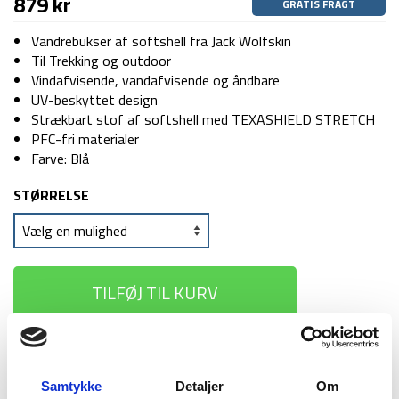
879
kr
GRATIS FRAGT
Vandrebukser af softshell fra Jack Wolfskin
Til Trekking og outdoor
Vindafvisende, vandafvisende og åndbare
UV-beskyttet design
Strækbart stof af softshell med TEXASHIELD STRETCH
PFC-fri materialer
Farve: Blå
STØRRELSE
TILFØJ TIL KURV
1-2 dages
Fri fragt over
100 dages
levering
499 kr
returret
Samtykke
Detaljer
Om