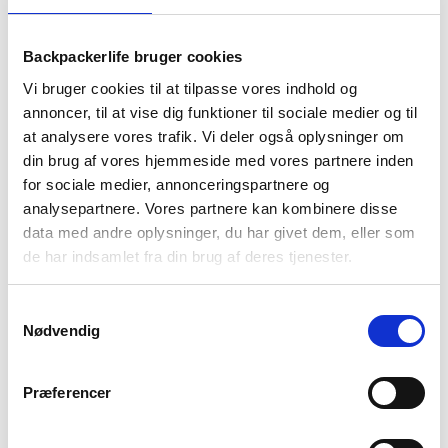
Backpackerlife bruger cookies
Vi bruger cookies til at tilpasse vores indhold og
annoncer, til at vise dig funktioner til sociale medier og til
BESKRIVELSE
YDERLIGERE INFORMATION
at analysere vores trafik. Vi deler også oplysninger om
din brug af vores hjemmeside med vores partnere inden
BRAND
FAQ
for sociale medier, annonceringspartnere og
Activate XT-bukserne er designet til dagsvandringer, trekking
analysepartnere. Vores partnere kan kombinere disse
i naturen og generelt udendørs hverdagsbrug – hele året
data med andre oplysninger, du har givet dem, eller som
rundt. Det dobbeltvævede TEXASHIELD STRETCH-softshell
de har indsamlet fra din brug af deres tjenester.
stof er vandafvisende, vindafvisende og samme tid åndbart.
Samtykkevalg
Med det strækbare stof, leddelte knæ og specielle snit er
Nødvendig
disse bukser designet til at give maksimal bevægelsesfrihed.
Der er to sidelommer, en baglomme og en benlomme til dine
vandreting. Manchetterne på bukserne er fuldt justerbare. Den
Præferencer
elastiske linning giver en behagelig pasform.