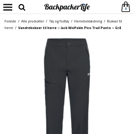
0
Forside
/
Alle produkter
/
Tøj og fodtøj
/
Herrebeklædning
/
Bukser til
herre
/
Vandrebukser til herre – Jack Wolfskin Pico Trail Pants – Grå