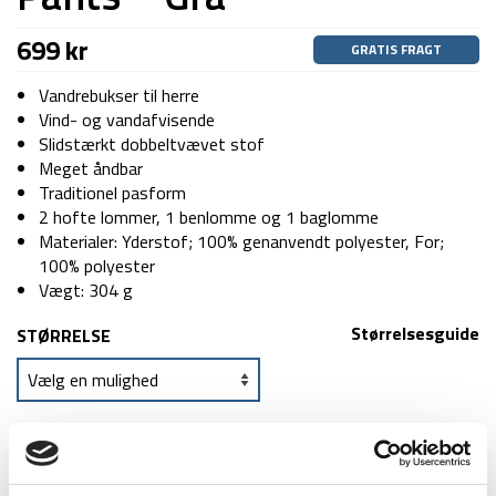
699
kr
GRATIS FRAGT
Vandrebukser til herre
Vind- og vandafvisende
Slidstærkt dobbeltvævet stof
Meget åndbar
Traditionel pasform
2 hofte lommer, 1 benlomme og 1 baglomme
Materialer: Yderstof; 100% genanvendt polyester, For;
100% polyester
Vægt: 304 g
Størrelsesguide
STØRRELSE
TILFØJ TIL KURV