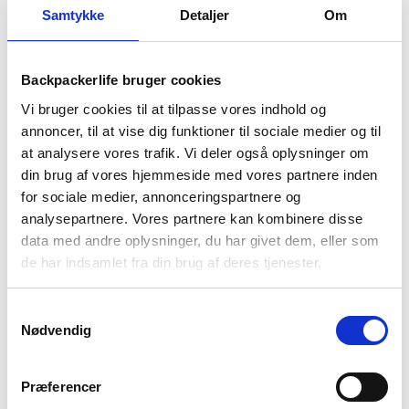
Samtykke
Detaljer
Om
1-2 dages
Fri fragt over
100 dages
levering
499 kr
returret
Backpackerlife bruger cookies
Vi bruger cookies til at tilpasse vores indhold og
annoncer, til at vise dig funktioner til sociale medier og til
at analysere vores trafik. Vi deler også oplysninger om
din brug af vores hjemmeside med vores partnere inden
BESKRIVELSE
YDERLIGERE INFORMATION
for sociale medier, annonceringspartnere og
analysepartnere. Vores partnere kan kombinere disse
BRAND
FAQ
data med andre oplysninger, du har givet dem, eller som
de har indsamlet fra din brug af deres tjenester.
Vandrebuksen Pico Trail Pants fra Jack Wolfskin er en ideel
vandrebuks til alt lige fra stien til byen. Fremstillet i slidstærkt
dobbeltvævet stof, med TEXASHIELD CORE konstruktion,
Samtykkevalg
sikres en slidstærk og vindafvisende vandrebuks. De er
Nødvendig
desuden meget åndbare for at sikre den bedste komfort
under vandreturene.
Præferencer
Med 1 baglomme, 2 hoftelommer og 1 lårlomme er buksen