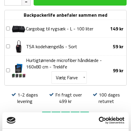
Treklife
Backpacker
Backpackerlife anbefaler sammen med
65L
-
Cargobag
Cargobag til rygsæk - L - 100 liter
149
kr
Grøn
til
antal
rygsæk
TSA
TSA kodehængelås - Sort
59
kr
-
kodehængelås
L
-
Hurtigtørrende microfiber håndklæde -
-
Sort
160x80 cm - Treklife
100
Hurtigtørrende
99
kr
liter
microfiber
håndklæde
-
1-2 dages
Fri fragt over
100 dages
160x80
levering
499 kr
returret
cm
-
Treklife