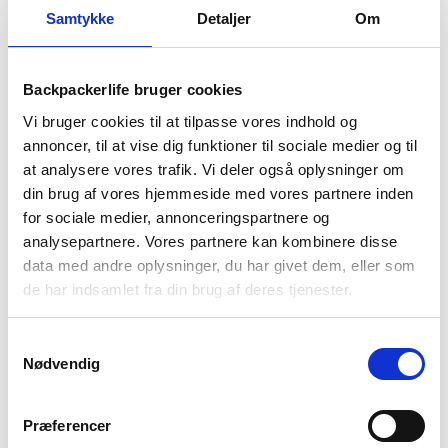
Samtykke
Detaljer
Om
BESKRIVELSE
BRAND
FAQ
Backpackerlife bruger cookies
Vi bruger cookies til at tilpasse vores indhold og
annoncer, til at vise dig funktioner til sociale medier og til
at analysere vores trafik. Vi deler også oplysninger om
din brug af vores hjemmeside med vores partnere inden
for sociale medier, annonceringspartnere og
analysepartnere. Vores partnere kan kombinere disse
data med andre oplysninger, du har givet dem, eller som
de har indsamlet fra din brug af deres tjenester.
Denne rygsæk i modellen Backpacker 65 liter er en god value-
for-money rygsæk, som er designet til backpacking-, rejse-
Samtykkevalg
Nødvendig
og outdoor. Rygsækken har en kapacitet på 65 liter, som
giver rygsækken en god størrelse til alt fra vandreturen over
til backpacking jordomrejsen.
Præferencer