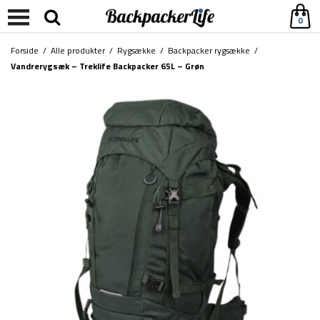
0
Forside
/
Alle produkter
/
Rygsække
/
Backpacker rygsække
/
Vandrerygsæk – Treklife Backpacker 65L – Grøn