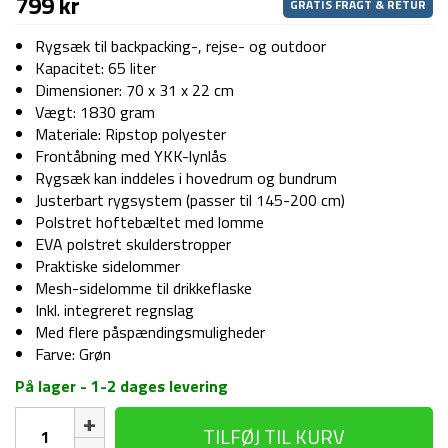
799
kr
GRATIS FRAGT & RETUR
Rygsæk til backpacking-, rejse- og outdoor
Kapacitet: 65 liter
Dimensioner: 70 x 31 x 22 cm
Vægt: 1830 gram
Materiale: Ripstop polyester
Frontåbning med YKK-lynlås
Rygsæk kan inddeles i hovedrum og bundrum
Justerbart rygsystem (passer til 145-200 cm)
Polstret hoftebæltet med lomme
EVA polstret skulderstropper
Praktiske sidelommer
Mesh-sidelomme til drikkeflaske
Inkl. integreret regnslag
Med flere påspændingsmuligheder
Farve: Grøn
På lager - 1-2 dages levering
Vandrerygsæk
TILFØJ TIL KURV
-