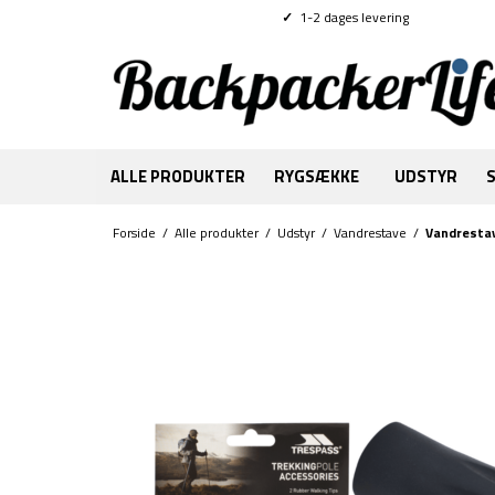
✓
1-2 dages levering
ALLE PRODUKTER
RYGSÆKKE
UDSTYR
Forside
/
Alle produkter
/
Udstyr
/
Vandrestave
/
Vandrestav