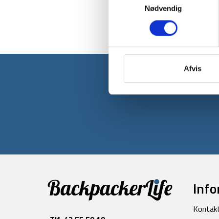
Nødvendig
Afvis
Tilmeld dig v
Info
Kontak