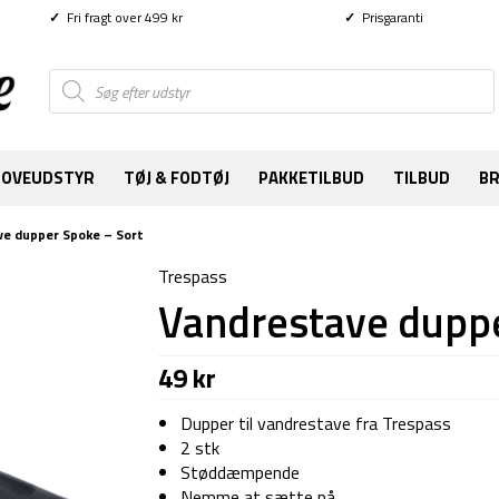
✓
Fri fragt over 499 kr
✓
Prisgaranti
Products
search
SOVEUDSTYR
TØJ & FODTØJ
PAKKETILBUD
TILBUD
B
e dupper Spoke – Sort
Trespass
Vandrestave duppe
49
kr
Dupper til vandrestave fra Trespass
2 stk
Støddæmpende
Nemme at sætte på