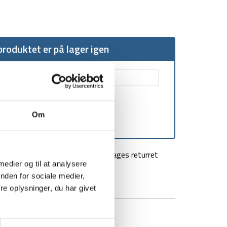
roduktet er på lager igen
Om
agt over 499 kr
100 dages returret
 medier og til at analysere
nden for sociale medier,
e oplysninger, du har givet
BRAND
FAQ