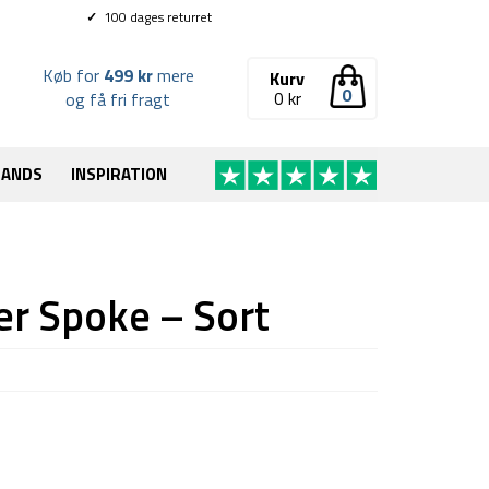
✓
100 dages returret
Køb for
499 kr
mere
Kurv
0
0
kr
og få fri fragt
RANDS
INSPIRATION
r Spoke – Sort