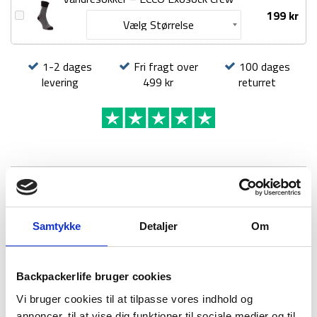
Vandresokker
199
kr
–
ECCO
Exosock
1-2 dages
Fri fragt over
100 dages
Crew
levering
499 kr
returret
BESKRIVELSE
YDERLIGERE INFORMATION
BRAND
FAQ
Samtykke
Detaljer
Om
Backpackerlife bruger cookies
Vi bruger cookies til at tilpasse vores indhold og
annoncer, til at vise dig funktioner til sociale medier og til