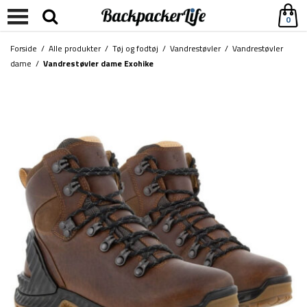
0
Forside
/
Alle produkter
/
Tøj og fodtøj
/
Vandrestøvler
/
Vandrestøvler
dame
/
Vandrestøvler dame Exohike