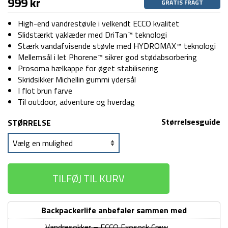
999
kr
GRATIS FRAGT
High-end vandrestøvle i velkendt ECCO kvalitet
Slidstærkt yaklæder med DriTan™ teknologi
Stærk vandafvisende støvle med HYDROMAX™ teknologi
Mellemsål i let Phorene™ sikrer god stødabsorbering
Prosoma hælkappe for øget stabilisering
Skridsikker Michellin gummi ydersål
I flot brun farve
Til outdoor, adventure og hverdag
Størrelsesguide
STØRRELSE
TILFØJ TIL KURV
Backpackerlife anbefaler sammen med
Vandresokker – ECCO Exosock Crew