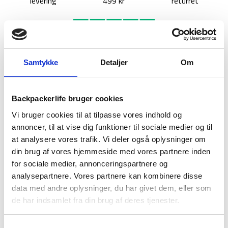
levering
499 kr
returret
Samtykke
Detaljer
Om
BESKRIVELSE
YDERLIGERE INFORMATION
BRAND
FAQ
Backpackerlife bruger cookies
Vi bruger cookies til at tilpasse vores indhold og
Trespass’ DLX Keyboard II er en letvægtssko som med sin
annoncer, til at vise dig funktioner til sociale medier og til
støtte fra tå til hæl gør den ideel til alt fra bjergløb eller lange
gåture til træningssessioner og andet, hvor en let sko er en
at analysere vores trafik. Vi deler også oplysninger om
fordel. En anden fordel ved Keyboard-skoen er, at den både er
din brug af vores hjemmeside med vores partnere inden
vind- og vandtæt og med sin indbyggede DLX-membran er
for sociale medier, annonceringspartnere og
åndbar og dermed forhindrer overophedning.
analysepartnere. Vores partnere kan kombinere disse
data med andre oplysninger, du har givet dem, eller som
Skoens overdel er fremstillet af tekstilet softshell og PU,
de har indsamlet fra din brug af deres tjenester.
som sikrer den vind- og vandtætte funktion, mens pløsen
(stykket over vristen) er forsynet med ekstra beskyttelse for
at holde vand og mudder ude. Skoen indeholder en
Samtykkevalg