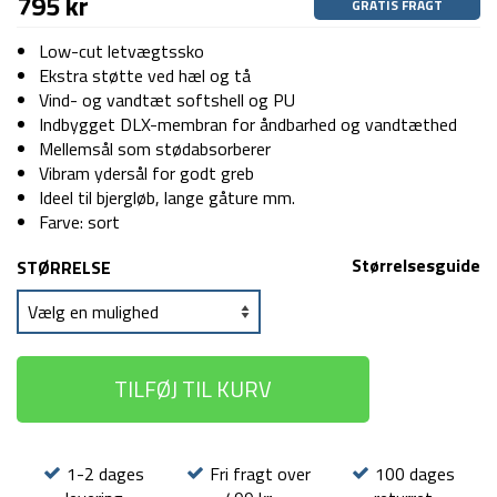
795
kr
GRATIS FRAGT
Low-cut letvægtssko
Ekstra støtte ved hæl og tå
Vind- og vandtæt softshell og PU
Indbygget DLX-membran for åndbarhed og vandtæthed
Mellemsål som stødabsorberer
Vibram ydersål for godt greb
Ideel til bjergløb, lange gåture mm.
Farve: sort
Størrelsesguide
STØRRELSE
TILFØJ TIL KURV
1-2 dages
Fri fragt over
100 dages