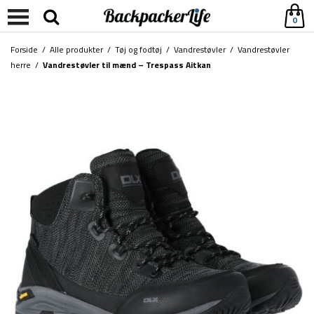
0
Forside
/
Alle produkter
/
Tøj og fodtøj
/
Vandrestøvler
/
Vandrestøvler
herre
/
Vandrestøvler til mænd – Trespass Aitkan