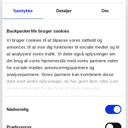
levering
499 kr
returret
Samtykke
Detaljer
Om
Backpackerlife bruger cookies
Vi bruger cookies til at tilpasse vores indhold og
BESKRIVELSE
YDERLIGERE INFORMATION
annoncer, til at vise dig funktioner til sociale medier og til
BRAND
FAQ
at analysere vores trafik. Vi deler også oplysninger om
din brug af vores hjemmeside med vores partnere inden
Disse vandrestøvler er i modellen Aitkan og er produceret af
for sociale medier, annonceringspartnere og
DLX. DLX er adventure mærket under det større skotske
analysepartnere. Vores partnere kan kombinere disse
mærke Trespass. Aitkan vandrestøvlerne er derfor designet til
data med andre oplysninger, du har givet dem, eller som
outdoor brug, og er designet med en vandtæt og åndbar DLX
de har indsamlet fra din brug af deres tjenester.
membran, hårdfør tå og hælbeskyttelse og en komfortabel
indersål.
Samtykkevalg
Aitkan er udstyret med den verdenskendte Vibram sål, som
Nødvendig
sikre dig en skridsikker sål der tager godt fat i underlaget.
Dette er praktisk når du går i kuperet terræn på vandreturen.
Præferencer