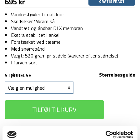
695
kr
GRATIS FRAGT
Vandrestøvler til outdoor
Skridsikker Vibram sål
Vandtæt og åndbar DLX membran
Ekstra stabilitet i ankel
Forstærket ved tæerne
Med snørrebånd
Vægt: 520 gram pr. støvle (varierer efter størrelse)
I farven sort
Størrelsesguide
STØRRELSE
TILFØJ TIL KURV
1-2 dages
Fri fragt over
100 dages