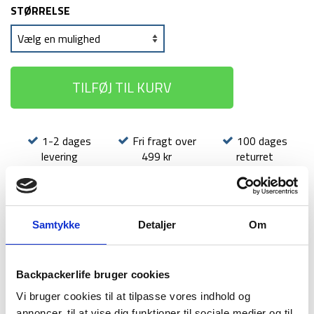
STØRRELSE
TILFØJ TIL KURV
1-2 dages
Fri fragt over
100 dages
levering
499 kr
returret
Samtykke
Detaljer
Om
BESKRIVELSE
YDERLIGERE INFORMATION
Backpackerlife bruger cookies
BRAND
FAQ
Vi bruger cookies til at tilpasse vores indhold og
annoncer, til at vise dig funktioner til sociale medier og til