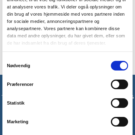
Disse vandrestrømper i merino uld fra Trespass giver god
at analysere vores trafik. Vi deler også oplysninger om
beskyttelse og varme til dine fødder i alle terræn og
din brug af vores hjemmeside med vores partnere inden
temperaturer. Vandrestrømperne består af 65% merinould,
15% nylon, 14% akryl, 5% polyester, 3% gummi.
for sociale medier, annonceringspartnere og
analysepartnere. Vores partnere kan kombinere disse
Størrelsesguide:
data med andre oplysninger, du har givet dem, eller som
de har indsamlet fra din brug af deres tjenester.
Medium = EU str. 37-41
Large = EU str. 41-45
Samtykkevalg
Nødvendig
Præferencer
Få unikke tilbud og rabatter
Tilmeld dig vores nyhedsbrev og modtag med det samme en 10%
rabatkode til din første ordre*
Statistik
Tilmeld
Marketing
*Gælder ikke allerede nedsatte varer