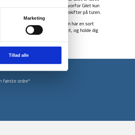
r en god vægt- til-varme ratio, hvorfor Gilet kun
es væk og tages frem når vejret skifter på turen.
Marketing
esign, og vesten kan vendes så den har en sort
n du let bruge lag-til-lag princippet, og holde dig
Tillad alle
 første ordre*