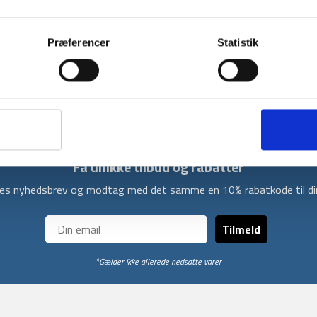
med TECLOFT syntetisk isolering, hvilket give
vejer 250 gram. Dermed kan Gilet hurtigt pakk
Præferencer
Statistik
Gilet vesten er designet ud fra et moderne d
farve eller en turkis farve. Med Gilet vesten ka
varm og vindtæt på turen.
Få unikke tilbud og rabatter
ores nyhedsbrev og modtag med det samme en 10% rabatkode til din
Tilmeld
*Gælder ikke allerede nedsatte varer