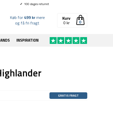
✓
100 dages returret
Køb for
499 kr
mere
Kurv
0
0
kr
og få fri fragt
RANDS
INSPIRATION
 Highlander
GRATIS FRAGT