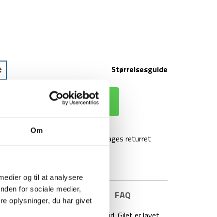
Størrelsesguide
 KURV
Om
agt over 499 kr
100 dages returret
 medier og til at analysere
nden for sociale medier,
E INFORMATION
BRAND
FAQ
e oplysninger, du har givet
 vendbar vest til outdoor og fritid. Gilet er lavet