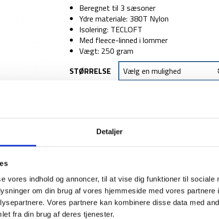
Beregnet til 3 sæsoner
Ydre materiale: 380T Nylon
Isolering: TECLOFT
Med fleece-linned i lommer
Vægt: 250 gram
STØRRELSE
TILFØJ TIL
Detaljer
1-2 dages levering
Fri fr
ies
se vores indhold og annoncer, til at vise dig funktioner til sociale
oplysninger om din brug af vores hjemmeside med vores partnere i
BESKRIVELSE
YDERLIGER
ysepartnere. Vores partnere kan kombinere disse data med andr
et fra din brug af deres tjenester.
Denne vest i modellen Gilet er en isolerende og