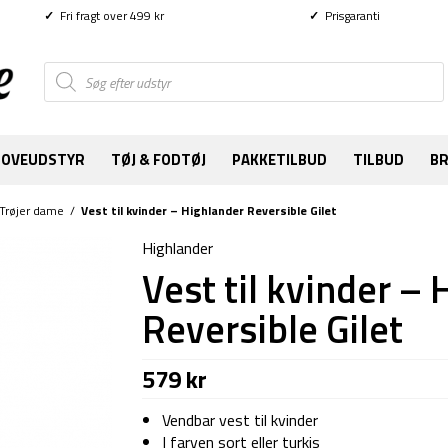
✓
Fri fragt over 499 kr
✓
Prisgaranti
Products
search
SOVEUDSTYR
TØJ & FODTØJ
PAKKETILBUD
TILBUD
B
Trøjer dame
/
Vest til kvinder – Highlander Reversible Gilet
Highlander
Vest til kvinder –
Reversible Gilet
579
kr
Vendbar vest til kvinder
I farven sort eller turkis