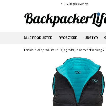
✓
1-2 dages levering
ALLE PRODUKTER
RYGSÆKKE
UDSTYR
Forside
/
Alle produkter
/
Tøj og fodtøj
/
Damebeklædning
/