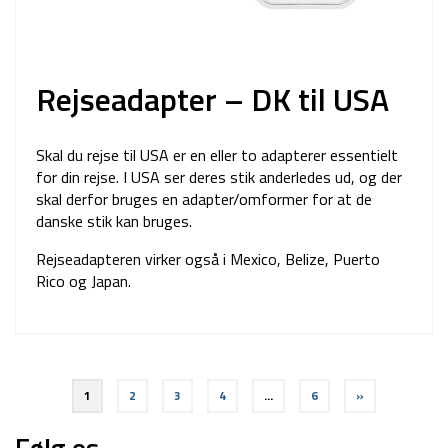
Rejseadapter – DK til USA
Skal du rejse til USA er en eller to adapterer essentielt
for din rejse. I USA ser deres stik anderledes ud, og der
skal derfor bruges en adapter/omformer for at de
danske stik kan bruges.
Rejseadapteren virker også i Mexico, Belize, Puerto
Rico og Japan.
Indlægsinddeling
1
2
3
4
…
6
»
Følg os