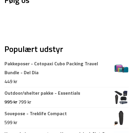
Populært udstyr
Pakkeposer - Cotopaxi Cubo Packing Travel
Bundle - Del Dia
449
kr
Outdoor/shelter pakke - Essentials
Den
Den
995
kr
799
kr
oprindelige
aktuelle
Sovepose - Treklife Compact
pris
pris
599
kr
var:
er: