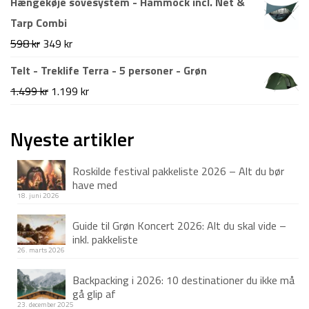
Hængekøje sovesystem - Hammock incl. Net &
995 kr.
799 kr.
Tarp Combi
Den
Den
598
kr
349
kr
oprindelige
aktuelle
Telt - Treklife Terra - 5 personer - Grøn
pris
pris
Den
Den
1.499
kr
1.199
kr
var:
er:
oprindelige
aktuelle
598 kr.
349 kr.
pris
pris
Nyeste artikler
var:
er:
Roskilde festival pakkeliste 2026 – Alt du bør
1.499 kr.
1.199 kr.
have med
18. juni 2026
Guide til Grøn Koncert 2026: Alt du skal vide –
inkl. pakkeliste
26. marts 2026
Backpacking i 2026: 10 destinationer du ikke må
gå glip af
23. december 2025