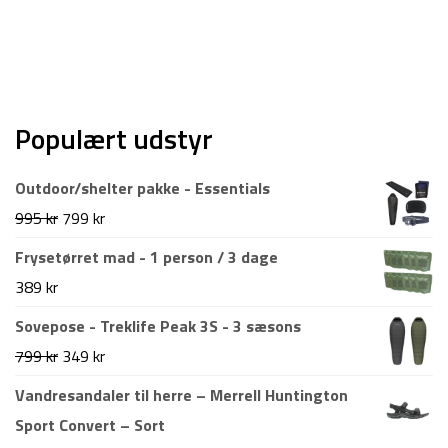
Populært udstyr
Outdoor/shelter pakke - Essentials
Den
Den
995
kr
799
kr
oprindelige
aktuelle
Frysetørret mad - 1 person / 3 dage
pris
pris
389
kr
var:
er:
Sovepose - Treklife Peak 3S - 3 sæsons
995 kr.
799 kr.
Den
Den
799
kr
349
kr
oprindelige
aktuelle
Vandresandaler til herre – Merrell Huntington
pris
pris
Sport Convert – Sort
var:
er: