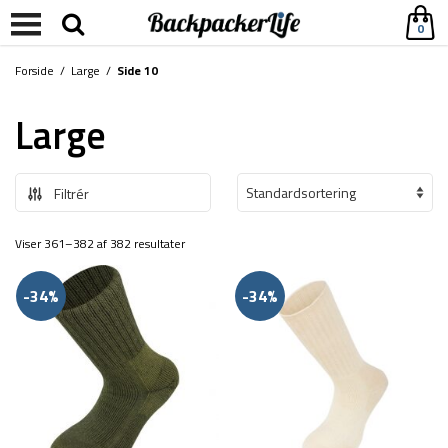
0
Forside
/
Large
/
Side 10
Large
Filtrér
Viser 361–382 af 382 resultater
-34%
-34%