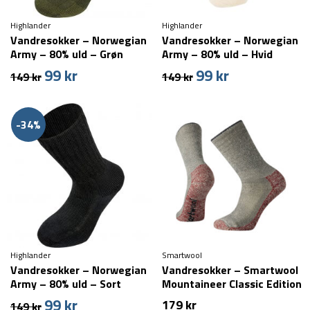
Highlander
Highlander
Vandresokker – Norwegian
Vandresokker – Norwegian
Army – 80% uld – Grøn
Army – 80% uld – Hvid
99
kr
99
kr
Den
Den
Den
Den
149
kr
149
kr
oprindelige
aktuelle
oprindelige
aktuelle
pris
pris
pris
pris
var:
er:
var:
er:
-34%
149 kr.
99 kr.
149 kr.
99 kr.
Highlander
Smartwool
Vandresokker – Norwegian
Vandresokker – Smartwool
Army – 80% uld – Sort
Mountaineer Classic Edition
– Grå/Rød
99
kr
Den
Den
179
kr
149
kr