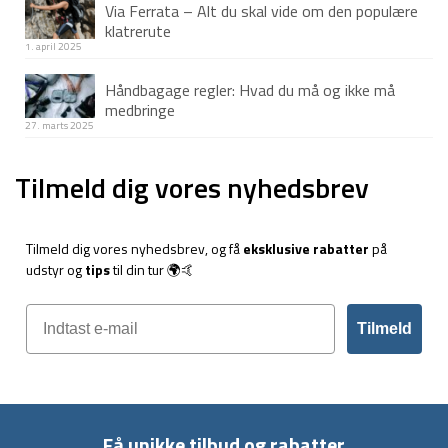
Via Ferrata – Alt du skal vide om den populære
klatrerute
1. april 2025
Håndbagage regler: Hvad du må og ikke må
medbringe
27. marts 2025
Tilmeld dig vores nyhedsbrev
Tilmeld dig vores nyhedsbrev, og få
eksklusive rabatter
på
udstyr og
tips
til din tur 🌍🤙
Tilmeld
Få unikke tilbud og rabatter