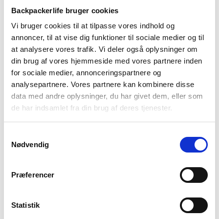
Smartwool
Smartwool
Backpackerlife bruger cookies
Vandresokker herre –
Vandresokkker herre –
Smartwool Hike Targeted
Smartwool Hike Classic
Vi bruger cookies til at tilpasse vores indhold og
Cushion Mid Crew Socks –
Edition Light Cushion Crew
189
kr
179
kr
annoncer, til at vise dig funktioner til sociale medier og til
Blå
Socks – Blå
at analysere vores trafik. Vi deler også oplysninger om
din brug af vores hjemmeside med vores partnere inden
-17%
for sociale medier, annonceringspartnere og
analysepartnere. Vores partnere kan kombinere disse
data med andre oplysninger, du har givet dem, eller som
de har indsamlet fra din brug af deres tjenester.
Samtykkevalg
Nødvendig
Trespass
Highlander
Vest til dame – Trespass
Windbreaker – Hirta
Præferencer
Aretha (XS & S tilbage)
599
kr
249
kr
Den
Den
299
kr
Statistik
oprindelige
aktuelle