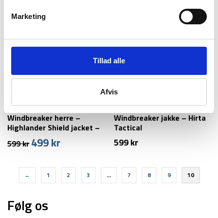
pris
pris
var:
er:
-17%
Marketing
299 kr.
249 kr.
Tillad alle
Afvis
Highlander
Highlander
Windbreaker herre –
Windbreaker jakke – Hirta
Highlander Shield jacket –
Tactical
Grøn (XS & S tilbage)
499
kr
Den
Den
599
kr
599
kr
oprindelige
aktuelle
pris
pris
var:
er:
←
1
2
3
…
7
8
9
10
599 kr.
499 kr.
Følg os