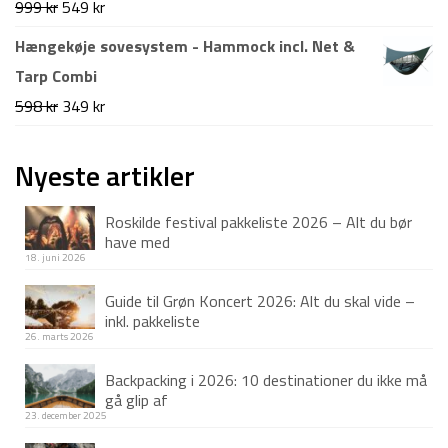
Den
Den
999
kr
549
kr
799 kr.
349 kr.
oprindelige
aktuelle
Hængekøje sovesystem - Hammock incl. Net &
pris
pris
Tarp Combi
var:
er:
Den
Den
598
kr
349
kr
999 kr.
549 kr.
oprindelige
aktuelle
pris
pris
Nyeste artikler
var:
er:
Roskilde festival pakkeliste 2026 – Alt du bør
598 kr.
349 kr.
have med
18. juni 2026
Guide til Grøn Koncert 2026: Alt du skal vide –
inkl. pakkeliste
26. marts 2026
Backpacking i 2026: 10 destinationer du ikke må
gå glip af
23. december 2025