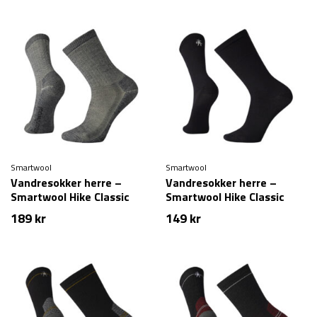
Smartwool
Smartwool
Vandresokker herre –
Vandresokker herre –
Smartwool Hike Classic
Smartwool Hike Classic
Edition Full Cushion Crew
Edition Zero Cushion Liner
189
kr
149
kr
Socks – Grå
Crew Socks – Sort