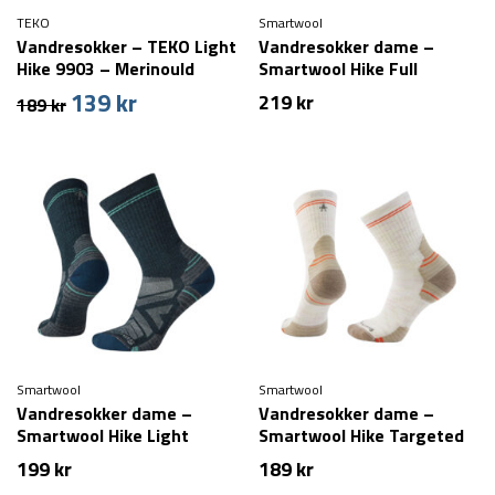
TEKO
Smartwool
Vandresokker – TEKO Light
Vandresokker dame –
Hike 9903 – Merinould
Smartwool Hike Full
Cushion Crew Socks – Grå
139
kr
Den
Den
219
kr
189
kr
oprindelige
aktuelle
pris
pris
var:
er:
189 kr.
139 kr.
Smartwool
Smartwool
Vandresokker dame –
Vandresokker dame –
Smartwool Hike Light
Smartwool Hike Targeted
Cushion Crew Socks – Blå
Cushion Mid Crew Socks –
199
kr
189
kr
Beige