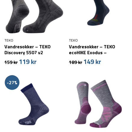
TEKO
TEKO
Vandresokker – TEKO
Vandresokker – TEKO
Discovery 5507 v2
ecoHIKE Exodus –
Merinould
119
kr
149
kr
Den
Den
Den
Den
159
kr
189
kr
oprindelige
aktuelle
oprindelige
aktuelle
pris
pris
pris
pris
var:
er:
var:
er:
-27%
159 kr.
119 kr.
189 kr.
149 kr.