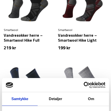
Smartwool
Smartwool
Vandresokker herre –
Vandresokker herre –
Smartwool Hike Full
Smartwool Hike Light
Cushion Crew Socks – Sort
Cushion Crew Socks – Sort
219
kr
199
kr
Samtykke
Detaljer
Om