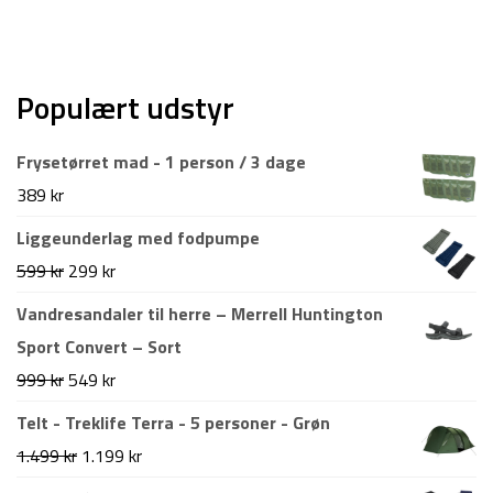
Populært udstyr
Frysetørret mad - 1 person / 3 dage
389
kr
Liggeunderlag med fodpumpe
Den
Den
599
kr
299
kr
oprindelige
aktuelle
Vandresandaler til herre – Merrell Huntington
pris
pris
Sport Convert – Sort
var:
er:
Den
Den
999
kr
549
kr
599 kr.
299 kr.
oprindelige
aktuelle
Telt - Treklife Terra - 5 personer - Grøn
pris
pris
Den
Den
1.499
kr
1.199
kr
var:
er:
oprindelige
aktuelle