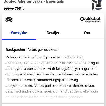
Outdoor/shelter pakke - Essentials
999 kr.
549 kr.
pris
pris
Den
Den
995
kr
799
kr
var:
er:
oprindelige
aktuelle
1.499 kr.
1.199 kr.
pris
pris
Nyeste artikler
var:
er:
Samtykke
Detaljer
Om
Roskilde festival pakkeliste 2026 – Alt du bør
995 kr.
799 kr.
have med
18. juni 2026
Backpackerlife bruger cookies
Guide til Grøn Koncert 2026: Alt du skal vide –
Vi bruger cookies til at tilpasse vores indhold og
inkl. pakkeliste
annoncer, til at vise dig funktioner til sociale medier og til
26. marts 2026
at analysere vores trafik. Vi deler også oplysninger om
Backpacking i 2026: 10 destinationer du ikke må
din brug af vores hjemmeside med vores partnere inden
gå glip af
for sociale medier, annonceringspartnere og
23. december 2025
analysepartnere. Vores partnere kan kombinere disse
Via Ferrata – Alt du skal vide om den populære
data med andre oplysninger, du har givet dem, eller som
klatrerute
de har indsamlet fra din brug af deres tjenester.
1. april 2025