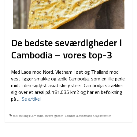
De bedste seværdigheder i
Cambodia – vores top-3
Med Laos mod Nord, Vietnam i øst og Thailand mod
vest ligger smukke og ædle Cambodja, som en lille perle
midt i den sydøst asiatiske østers. Cambodja strækker
sig over et areal på 181.035 km2 og har en befolkning
på …
Se artikel
backpacking i Cambodia
,
seværdigheder i Cambodia
,
sydøstasien
,
sydøstastien