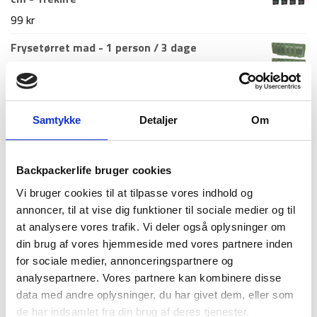
99
kr
Frysetørret mad - 1 person / 3 dage
389
kr
Nyeste artikler
Samtykke
Detaljer
Om
Roskilde festival pakkeliste 2026 – Alt du bør
have med
Backpackerlife bruger cookies
18. juni 2026
Vi bruger cookies til at tilpasse vores indhold og
Guide til Grøn Koncert 2026: Alt du skal vide –
annoncer, til at vise dig funktioner til sociale medier og til
inkl. pakkeliste
at analysere vores trafik. Vi deler også oplysninger om
26. marts 2026
din brug af vores hjemmeside med vores partnere inden
Backpacking i 2026: 10 destinationer du ikke må
for sociale medier, annonceringspartnere og
gå glip af
analysepartnere. Vores partnere kan kombinere disse
23. december 2025
data med andre oplysninger, du har givet dem, eller som
de har indsamlet fra din brug af deres tjenester.