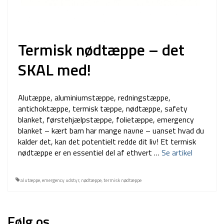
Termisk nødtæppe – det
SKAL med!
Alutæppe, aluminiumstæppe, redningstæppe,
antichoktæppe, termisk tæppe, nødtæppe, safety
blanket, førstehjælpstæppe, folietæppe, emergency
blanket – kært barn har mange navne – uanset hvad du
kalder det, kan det potentielt redde dit liv! Et termisk
nødtæppe er en essentiel del af ethvert …
Se artikel
alutæppe
,
emergency udstyr
,
nødtæppe
,
termisk nødtæppe
Følg os