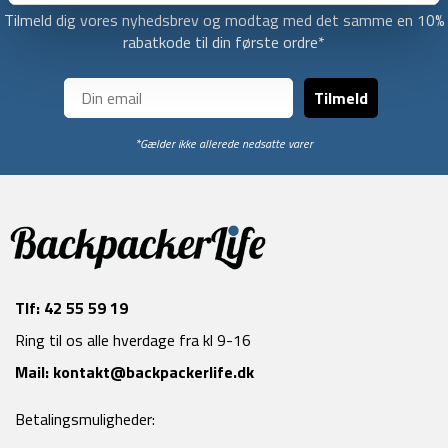
Tilmeld dig vores nyhedsbrev og modtag med det samme en 10%
rabatkode til din første ordre*
Tilmeld
*Gælder ikke allerede nedsatte varer
Tlf:
42 55 59 19
Ring til os alle hverdage fra kl 9-16
Mail:
kontakt@backpackerlife.dk
Betalingsmuligheder: