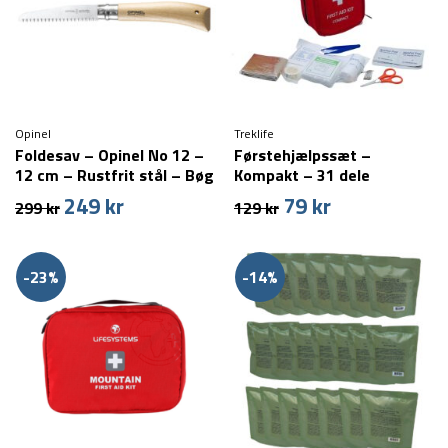
Opinel
Treklife
Foldesav – Opinel No 12 –
Førstehjælpssæt –
12 cm – Rustfrit stål – Bøg
Kompakt – 31 dele
249
kr
79
kr
Den
Den
Den
Den
299
kr
129
kr
oprindelige
aktuelle
oprindelige
aktuelle
pris
pris
pris
pris
var:
er:
var:
er:
-23%
-14%
299 kr.
249 kr.
129 kr.
79 kr.