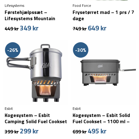
Lifesystems
Food Force
Førstehjælpssæt –
Frysetørret mad – 1 prs / 7
Lifesystems Mountain
dage
349
kr
649
kr
Den
Den
Den
Den
449
kr
749
kr
oprindelige
aktuelle
oprindelige
aktuelle
pris
pris
pris
pris
var:
er:
var:
er:
-26%
-30%
449 kr.
349 kr.
749 kr.
649 kr.
Esbit
Esbit
Kogesystem – Esbit
Kogesystem – Esbit Solid
Camping Solid Fuel Cookset
Fuel Cookset – 1100 ml –
– 585 ml – Rustfrit stål
HA
299
kr
495
kr
Den
Den
Den
Den
399
kr
699
kr
oprindelige
aktuelle
oprindelige
aktuelle