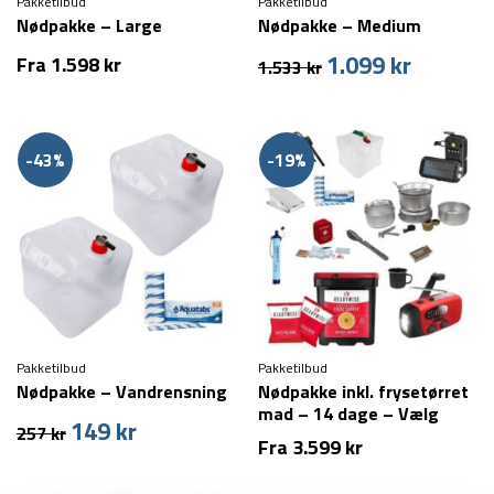
Pakketilbud
Pakketilbud
Nødpakke – Large
Nødpakke – Medium
1.099
kr
Den
Den
Fra
1.598
kr
1.533
kr
oprindelige
aktuelle
pris
pris
var:
er:
1.533 kr.
1.099 kr.
-43%
-19%
Pakketilbud
Pakketilbud
Nødpakke – Vandrensning
Nødpakke inkl. frysetørret
mad – 14 dage – Vælg
149
kr
Den
Den
257
kr
antal personer
Fra
3.599
kr
oprindelige
aktuelle
pris
pris