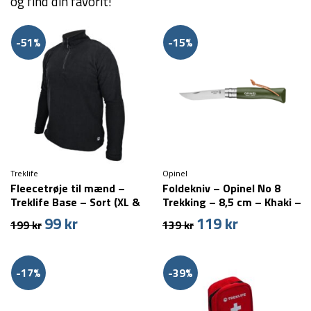
og find din favorit!
-51%
-15%
Treklife
Opinel
Fleecetrøje til mænd –
Foldekniv – Opinel No 8
Treklife Base – Sort (XL &
Trekking – 8,5 cm – Khaki –
XXL tilbage)
Rustfrit stål
99
kr
119
kr
Den
Den
Den
Den
199
kr
139
kr
oprindelige
aktuelle
oprindelige
aktuelle
pris
pris
pris
pris
var:
er:
var:
er:
-17%
-39%
199 kr.
99 kr.
139 kr.
119 kr.