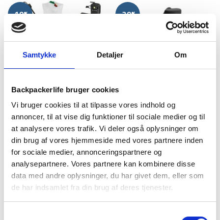
var:
er:
257 kr.
149 kr.
-19%
-39%
Samtykke
Detaljer
Om
Backpackerlife bruger cookies
Vi bruger cookies til at tilpasse vores indhold og
Pakketilbud
Aquipe
Nødpakke inkl. frysetørret
Nødradio – FM/AM –
annoncer, til at vise dig funktioner til sociale medier og til
mad – 7 dage – Vælg antal
Håndsving – Solcelle –
at analysere vores trafik. Vi deler også oplysninger om
personer
2000 mAh powerbank
79
kr
Den
Den
Fra
2.399
kr
din brug af vores hjemmeside med vores partnere inden
129
kr
oprindelige
aktuelle
for sociale medier, annonceringspartnere og
pris
pris
analysepartnere. Vores partnere kan kombinere disse
var:
er:
data med andre oplysninger, du har givet dem, eller som
-50%
-58%
129 kr.
79 kr.
de har indsamlet fra din brug af deres tjenester.
Samtykkevalg