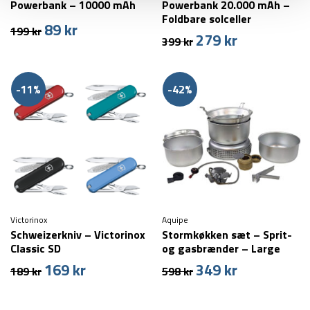
Powerbank – 10000 mAh
Powerbank 20.000 mAh –
Foldbare solceller
89
kr
Den
Den
199
kr
279
kr
Den
Den
399
kr
oprindelige
aktuelle
oprindelige
aktuelle
pris
pris
pris
pris
var:
er:
var:
er:
199 kr.
89 kr.
-11%
-42%
399 kr.
279 kr.
Victorinox
Aquipe
Schweizerkniv – Victorinox
Stormkøkken sæt – Sprit-
Classic SD
og gasbrænder – Large
169
kr
349
kr
Den
Den
Den
Den
189
kr
598
kr
oprindelige
aktuelle
oprindelige
aktuelle
pris
pris
pris
pris