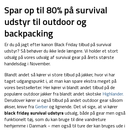
var:
er:
var:
er:
Spar op til 80% på survival
189 kr.
169 kr.
598 kr.
349 kr.
udstyr til outdoor og
backpacking
Er du på jagt efter kanon Black Friday tilbud på survival
udstyr? Så behøver du ikke lede længere. Vi holder et stort
udsalg på vores udvalg af survival gear på årets største
handelsdag i November.
Blandt andet så kører vi store tilbud på jakker, hvor vi har
taget udgangspunkt i, at man kan spare ekstra meget på
vores bestsellerter. Her kører vi blandt andet tilbud på de
populære outdoor jakker fra blandt andet skotske
Highlander.
Derudover kører vi også tilbud på andet outdoor gear såsom
økser, knive fra
Gerber
og lignende. Det vil sige, at vi kører
black friday survival udstyrs
udsalg, både på gear men også
funktionelt tøj, som du kan bruge til dine vandreture
herhjemme i Danmark – men også til ture der kan bruges ude i