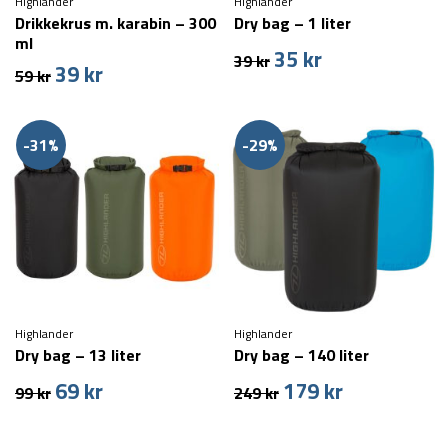
Highlander
Highlander
Drikkekrus m. karabin – 300
Dry bag – 1 liter
ml
35
kr
Den
Den
39
kr
39
kr
Den
Den
59
kr
oprindelige
aktuelle
oprindelige
aktuelle
pris
pris
pris
pris
var:
er:
var:
er:
39 kr.
35 kr.
-31%
-29%
59 kr.
39 kr.
Highlander
Highlander
Dry bag – 13 liter
Dry bag – 140 liter
69
kr
179
kr
Den
Den
Den
Den
99
kr
249
kr
oprindelige
aktuelle
oprindelige
aktuelle
pris
pris
pris
pris