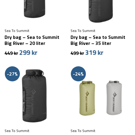
Sea To Summit
Sea To Summit
Dry bag – Sea to Summit
Dry bag – Sea to Summit
Big River – 20 liter
Big River – 35 liter
299
kr
319
kr
Den
Den
Den
Den
449
kr
499
kr
oprindelige
aktuelle
oprindelige
aktuelle
pris
pris
pris
pris
var:
er:
var:
er:
-27%
-24%
449 kr.
299 kr.
499 kr.
319 kr.
Sea To Summit
Sea To Summit