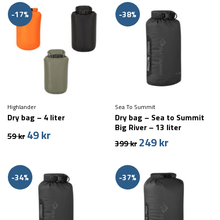
var:
er:
var:
er:
99 kr.
69 kr.
249 kr.
179 kr.
-17%
-38%
Highlander
Sea To Summit
Dry bag – 4 liter
Dry bag – Sea to Summit
Big River – 13 liter
49
kr
Den
Den
59
kr
249
kr
Den
Den
399
kr
oprindelige
aktuelle
oprindelige
aktuelle
pris
pris
pris
pris
var:
er:
var:
er:
59 kr.
49 kr.
-34%
-37%
399 kr.
249 kr.