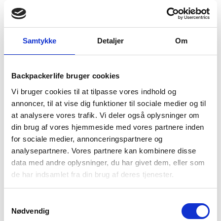
var:
er:
var:
er:
-34%
-38%
189 kr.
169 kr.
149 kr.
89 kr.
Samtykke
Detaljer
Om
Backpackerlife bruger cookies
Vi bruger cookies til at tilpasse vores indhold og
Sea To Summit
Sea To Summit
annoncer, til at vise dig funktioner til sociale medier og til
Dry bag – Sea to Summit
Dry bag – Sea to Summit
at analysere vores trafik. Vi deler også oplysninger om
Ultra-Sil – 35 liter
Ultra-Sil – 5 liter
din brug af vores hjemmeside med vores partnere inden
199
kr
99
kr
Den
Den
Den
Den
299
kr
159
kr
for sociale medier, annonceringspartnere og
oprindelige
aktuelle
oprindelige
aktuelle
analysepartnere. Vores partnere kan kombinere disse
pris
pris
pris
pris
data med andre oplysninger, du har givet dem, eller som
var:
er:
var:
er:
-41%
-22%
de har indsamlet fra din brug af deres tjenester.
299 kr.
199 kr.
159 kr.
99 kr.
Samtykkevalg
Nødvendig