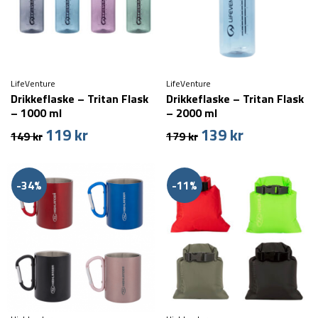
LifeVenture
LifeVenture
Drikkeflaske – Tritan Flask
Drikkeflaske – Tritan Flask
– 1000 ml
– 2000 ml
119
kr
139
kr
Den
Den
Den
Den
149
kr
179
kr
oprindelige
aktuelle
oprindelige
aktuelle
pris
pris
pris
pris
var:
er:
var:
er:
-34%
-11%
149 kr.
119 kr.
179 kr.
139 kr.