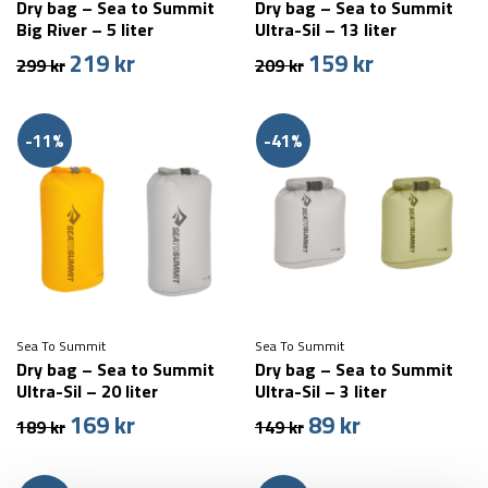
Dry bag – Sea to Summit
Dry bag – Sea to Summit
Big River – 5 liter
Ultra-Sil – 13 liter
219
kr
159
kr
Den
Den
Den
Den
299
kr
209
kr
oprindelige
aktuelle
oprindelige
aktuelle
pris
pris
pris
pris
var:
er:
var:
er:
-11%
-41%
299 kr.
219 kr.
209 kr.
159 kr.
Sea To Summit
Sea To Summit
Dry bag – Sea to Summit
Dry bag – Sea to Summit
Ultra-Sil – 20 liter
Ultra-Sil – 3 liter
169
kr
89
kr
Den
Den
Den
Den
189
kr
149
kr
oprindelige
aktuelle
oprindelige
aktuelle
pris
pris
pris
pris