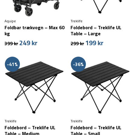
Aquipe
Treklife
Foldbar trækvogn – Max 60
Foldebord – Treklife UL
kg
Table – Large
249
kr
199
kr
Den
Den
Den
Den
399
kr
299
kr
oprindelige
aktuelle
oprindelige
aktuelle
pris
pris
pris
pris
var:
er:
var:
er:
-41%
-36%
399 kr.
249 kr.
299 kr.
199 kr.
Treklife
Treklife
Foldebord – Treklife UL
Foldebord – Treklife UL
Table – Medium
Table – Small