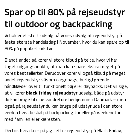
Spar op til 80% på rejseudstyr
til outdoor og backpacking
Vi holder et stort udsalg på vores udvalg af rejseudstyr på
årets største handelsdag i November, hvor du kan spare op til
80% på populært udstyr.
Blandt andet så kører vi store tilbud på telte, hvor vi har
taget udgangspunkt i, at man kan spare ekstra meget på
vores bestsellerter. Derudover kører vi også tilbud på meget
andet rejseudstyr såsom cargobags, hurtigtørrende
håndklæder over til funktionelt tøj eller daypacks. Det vil sige,
at vi kører
black friday rejseudstyr
udsalg, både på udstyr
du kan bruge til dine vandreture herhjemme i Danmark – men
også på rejseudstyr du kan bruge på udstyr ude i den store
verden hvis du skal på backpacking tur eller på weekendtur
med familien eller kæresten.
Derfor, hvis du er på jagt efter rejseudstyr på Black Friday,