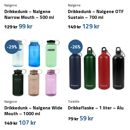
Nalgene
Nalgene
Drikkedunk – Nalgene
Drikkedunk – Nalgene OTF
Narrow Mouth – 500 ml
Sustain – 700 ml
99
kr
129
kr
Den
Den
Den
Den
129
kr
149
kr
oprindelige
aktuelle
oprindelige
aktuelle
pris
pris
pris
pris
var:
er:
var:
er:
-29%
-26%
129 kr.
99 kr.
149 kr.
129 kr.
Nalgene
Treklife
Drikkedunk – Nalgene Wide
Drikkeflaske – 1 liter – Alu
Mouth – 1000 ml
59
kr
Den
Den
79
kr
107
kr
Den
Den
149
kr
oprindelige
aktuelle
oprindelige
aktuelle