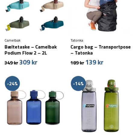
Camelbak
Tatonka
Bæltetaske – Camelbak
Cargo bag – Transportpose
Podium Flow 2 – 2L
– Tatonka
309
kr
139
kr
Den
Den
Den
Den
349
kr
189
kr
oprindelige
aktuelle
oprindelige
aktuelle
pris
pris
pris
pris
var:
er:
var:
er:
-24%
-14%
349 kr.
309 kr.
189 kr.
139 kr.