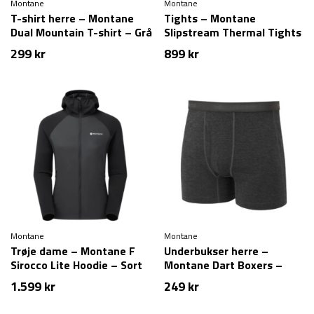
Montane
Montane
T-shirt herre – Montane
Tights – Montane
Dual Mountain T-shirt – Grå
Slipstream Thermal Tights
(S tilbage)
Reg Leg – Sort
299
kr
899
kr
Montane
Montane
Trøje dame – Montane F
Underbukser herre –
Sirocco Lite Hoodie – Sort
Montane Dart Boxers –
Sort
1.599
kr
249
kr