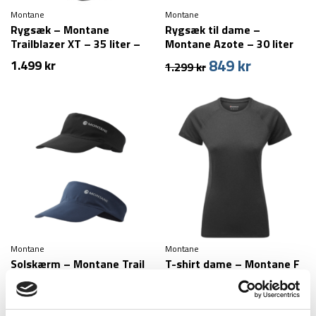
Montane
Montane
Rygsæk – Montane
Rygsæk til dame –
Trailblazer XT – 35 liter –
Montane Azote – 30 liter
Sort
849
kr
Den
Den
1.499
kr
1.299
kr
oprindelige
aktuelle
pris
pris
var:
er:
1.299 kr.
849 kr.
Montane
Montane
Solskærm – Montane Trail
T-shirt dame – Montane F
Lite Visor
Dart T Shirt – Sort
249
kr
299
kr