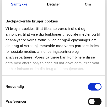
Samtykke
Detaljer
Om
Backpackerlife bruger cookies
Vi bruger cookies til at tilpasse vores indhold og
annoncer, til at vise dig funktioner til sociale medier og til
at analysere vores trafik. Vi deler også oplysninger om
din brug af vores hjemmeside med vores partnere inden
for sociale medier, annonceringspartnere og
Montane
Montane
analysepartnere. Vores partnere kan kombinere disse
T-shirt herre – Montane
T-shirt herre – Montane
data med andre oplysninger, du har givet dem, eller som
Dart – Grøn (S & XL tilbage)
Dart Lite T-Shirt – Sort
de har indsamlet fra din brug af deres tjenester.
279
kr
399
kr
Samtykkevalg
Nødvendig
Præferencer