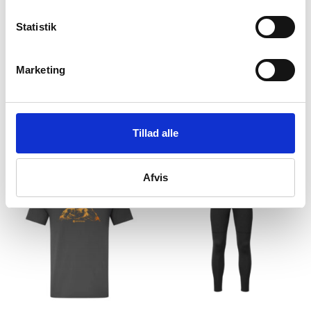
Statistik
Marketing
Montane
Montane
T-shirt herre – Montane
T-shirt herre – Montane
Dart T-shirt – Blå
Dart T-shirt – Sort
299
kr
299
kr
Tillad alle
Afvis