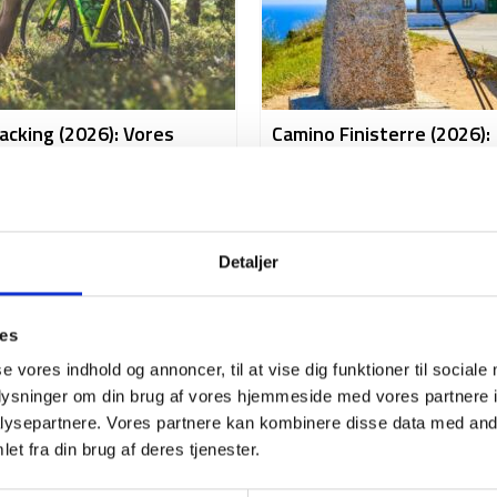
acking (2026): Vores
Camino Finisterre (2026):
 til en fantastisk
Ruten til Verdens Ende
else på cykel
For mange er Finisterre det
egentlige slutpunkt på camino
cking: Drømmer du om at
Efter at være ankommet til
 verden på en anderledes
Detaljer
Santiago...
nd du måske er...
ies
se vores indhold og annoncer, til at vise dig funktioner til sociale
oplysninger om din brug af vores hjemmeside med vores partnere i
ysepartnere. Vores partnere kan kombinere disse data med andr
et fra din brug af deres tjenester.