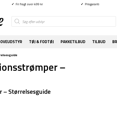
✓
Fri fragt over 499 kr
✓
Prisgaranti
Products
search
SOVEUDSTYR
TØJ & FODTØJ
PAKKETILBUD
TILBUD
B
relsesguide
ionsstrømper –
 – Størrelsesguide