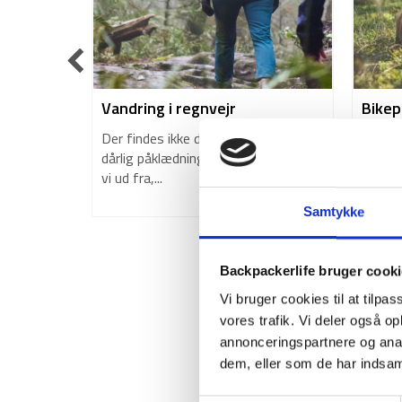
tag på
Vandring i regnvejr
Bikep
mark
guide
Der findes ikke dårligt vejr – Kun
oplev
dårlig påklædning. Dette princip går
t flere
vi ud fra,...
Danmark –
Bikepa
opleve
Samtykke
måde e
Backpackerlife bruger cook
Vi bruger cookies til at tilpas
vores trafik. Vi deler også 
annonceringspartnere og anal
dem, eller som de har indsaml