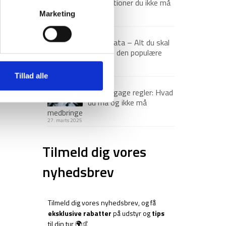
destinationer du ikke må
gå glip af
Marketing
23. december 2025
Via Ferrata – Alt du skal
vide om den populære
klatrerute
1. april 2025
Tillad alle
Håndbagage regler: Hvad
du må og ikke må
medbringe
27. marts 2025
Tilmeld dig vores
nyhedsbrev
Tilmeld dig vores nyhedsbrev, og få
eksklusive rabatter
på udstyr og
tips
til din tur 🌍🤙