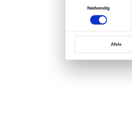
Samtykkevalg
Nødvendig
Afvis