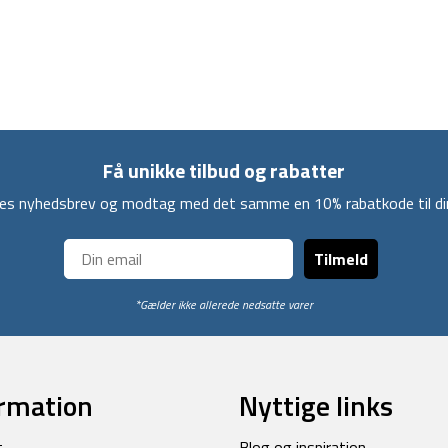
Få unikke tilbud og rabatter
ores nyhedsbrev og modtag med det samme en 10% rabatkode til din
Tilmeld
*Gælder ikke allerede nedsatte varer
rmation
Nyttige links
t
Blog og inspiration