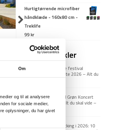
Hurtigtørrende microfiber
håndklæde - 160x80 cm -
Treklife
Vandresokker test (2026):
Backpack
99
kr
Disse vandresokker vinder
vide om 
vores test
guide)
Nyeste artikler
en.
Vandresokker test: Overvejer du at
Er du nysg
anskaffe dig et par vandresokker
er for en
Roskilde festival
Om
inden din næste vandretur? Vi...
Backpackerl
pakkeliste 2026 – Alt du
bør have med
18. juni 2026
Guide til Grøn Koncert
 medier og til at analysere
2026: Alt du skal vide –
nden for sociale medier,
inkl. pakkeliste
e oplysninger, du har givet
26. marts 2026
Backpacking i 2026: 10