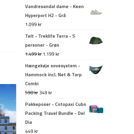
Vandresandal dame - Keen
Hyperport H2 - Grå
1.099
kr
Telt - Treklife Terra - 5
personer - Grøn
Den
Den
1.499
kr
1.199
kr
oprindelige
aktuelle
Hængekøje sovesystem -
pris
pris
Hammock incl. Net & Tarp
var:
er:
Combi
1.499 kr.
1.199 kr.
Den
Den
598
kr
349
kr
oprindelige
aktuelle
Pakkeposer - Cotopaxi Cubo
pris
pris
Packing Travel Bundle - Del
var:
er:
Dia
598 kr.
349 kr.
449
kr