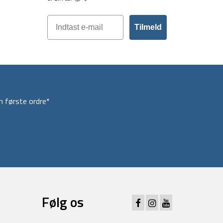
Tilmeld
 første ordre*
Følg os