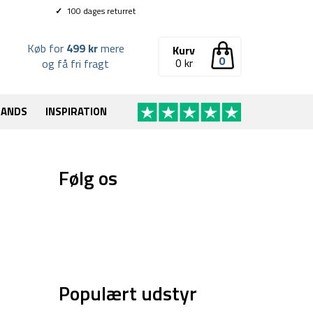
✓
100 dages returret
Køb for
499 kr
mere
Kurv
0
0
kr
og få fri fragt
RANDS
INSPIRATION
Følg os
Populært udstyr