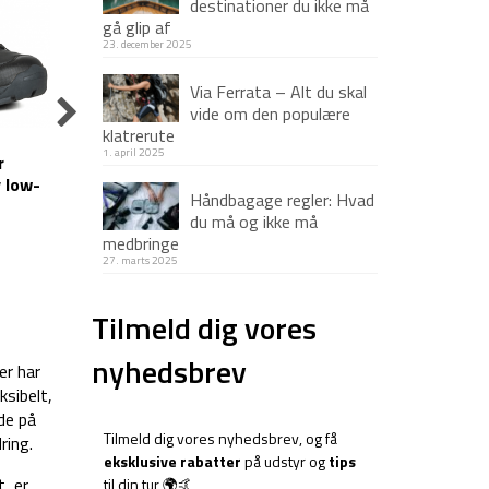
destinationer du ikke må
gå glip af
23. december 2025
Via Ferrata – Alt du skal
vide om den populære
klatrerute
Trespass
Mil-Tec
Trespa
1. april 2025
r
Vandrestøvler til
Vandresko – Mil-
Vandr
y low-
kvinder – Mitzi –
Tec Squad Shoes –
kvind
Håndbagage regler: Hvad
 42
Brun
Sand
cut 
449
kr
Den
Den
799
kr
699
599
kr
du må og ikke må
oprindelige
aktuelle
medbringe
pris
pris
27. marts 2025
var:
er:
599 kr.
449 kr.
Tilmeld dig vores
nyhedsbrev
er har
sibelt,
de på
Tilmeld dig vores nyhedsbrev, og få
ring.
eksklusive rabatter
på udstyr og
tips
, er
til din tur 🌍🤙