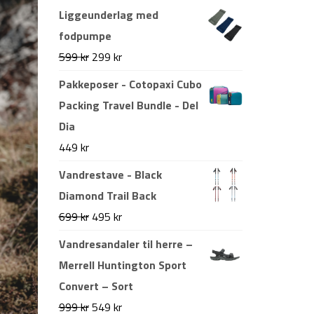
Liggeunderlag med
fodpumpe
Den
Den
599
kr
299
kr
oprindelige
aktuelle
Pakkeposer - Cotopaxi Cubo
pris
pris
Packing Travel Bundle - Del
var:
er:
Dia
599 kr.
299 kr.
449
kr
Vandrestave - Black
Diamond Trail Back
Den
Den
699
kr
495
kr
oprindelige
aktuelle
Vandresandaler til herre –
pris
pris
Merrell Huntington Sport
var:
er:
Convert – Sort
699 kr.
495 kr.
Den
Den
999
kr
549
kr