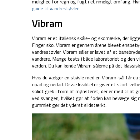
mulighed for regn og fugt i et rimeligt omfang. Hvis
guide til vandrestøvler
.
Vibram
Vibram er et italiensk skåle- og skomærke, der ligg
Finger sko. Vibram er gennem årene blevet ensbety
vandrestøvler. Vibram såler er lavet af et banebryd
vandrere. Mange tests i både laboratoriet og den vi
verden. Du kan kende Vibram sålerne på det klassiske
Hvis du vælger en støvle med en Vibram-sål får du 
opad og nedad. Disse kvaliteter giver et stort velbeh
solidt greb i form af mønsteret, der er med til at g
ved svangen, hvilket gør at foden kan bevæge sig n
gummiet gør det yderst sildstærkt.