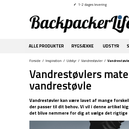
✓
1-2 dages levering
ALLE PRODUKTER
RYGSÆKKE
UDSTYR
Forside
/
Inspiration
/
Udstyr
/
Vandrestøvler
/
Vandrestøvler
Vandrestøvlers materi
vandrestøvle
Vandrestøvler kan være lavet af mange forskelli
der passer til dit behov. Vi vil i denne artikel 
det blive nemmere for dig at vælge det rigtige 