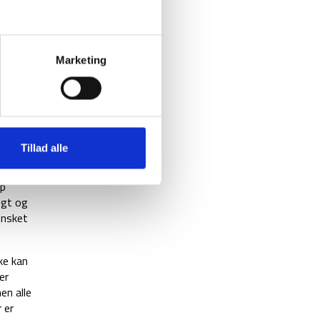
Marketing
Tillad alle
mp
ugt og
ønsket
ke kan
er
en alle
 er