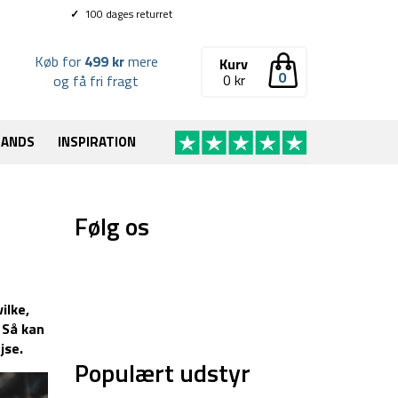
✓
100 dages returret
Køb for
499 kr
mere
Kurv
0
0
kr
og få fri fragt
RANDS
INSPIRATION
Følg os
ilke,
. Så kan
jse.
Populært udstyr