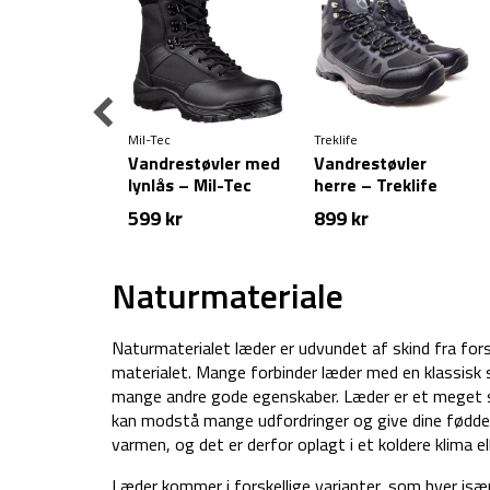
Mil-Tec
Treklife
støvler
Vandrestøvler med
Vandrestøvler
 Merrell
lynlås – Mil-Tec
herre – Treklife
raveller 3
Tactical Boot –
Hiker mid-cut
799
kr
Den
Den
599
kr
899
kr
r
t – Læder –
Sort
oprindelige
aktuelle
tr. 38
pris
pris
)
Naturmateriale
var:
er:
1.499 kr.
799 kr.
Naturmaterialet læder er udvundet af skind fra forsk
materialet. Mange forbinder læder med en klassisk 
mange andre gode egenskaber. Læder er et meget sl
kan modstå mange udfordringer og give dine fødder 
varmen, og det er derfor oplagt i et koldere klima el
Læder kommer i forskellige varianter, som hver især 