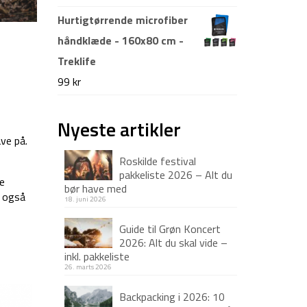
oprindelige
aktuelle
Hurtigtørrende microfiber
pris
pris
håndklæde - 160x80 cm -
var:
er:
Treklife
999 kr.
549 kr.
99
kr
Nyeste artikler
ve på.
Roskilde festival
pakkeliste 2026 – Alt du
re
bør have med
n også
18. juni 2026
Guide til Grøn Koncert
2026: Alt du skal vide –
inkl. pakkeliste
26. marts 2026
Backpacking i 2026: 10
-26%