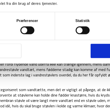
et fra din brug af deres tjenester.
Præferencer
Statistik
i materialer, der passer til både klima, terræn og aktivitetsniveau.
en masse mikroskopiske huller. Hullerne giver materialet vandtætte
ker fordi flydende vand udefra ikke kan trænge igennem, mens da
n vandrestøvle vandtæt, mens fødderne stadig kan komme af med f
som inderste lag i vandrestøvlers overdel, da du her får opfyldt 
tegoriseret som vandtætte, men det er vigtigt at påpege, at de ik
rvente at støvlerne kan holde dine fødder knastørre, hvis du kryds
 membran støvle vil være langt mere vandtæt end en støvle uden, m
d idé, hvis du skal bruge støvlen i kolde og varme klimaer, hvor der