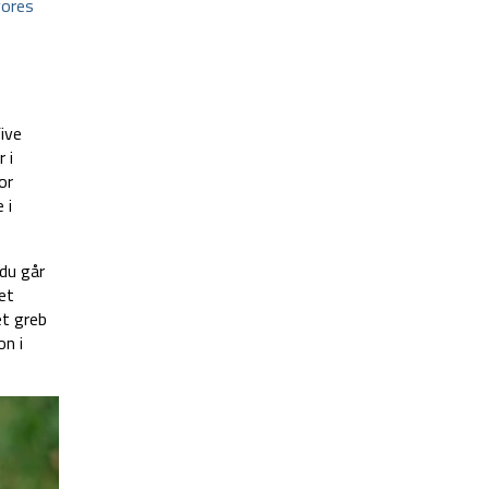
vores
ive
 i
or
 i
 du går
et
et greb
on i