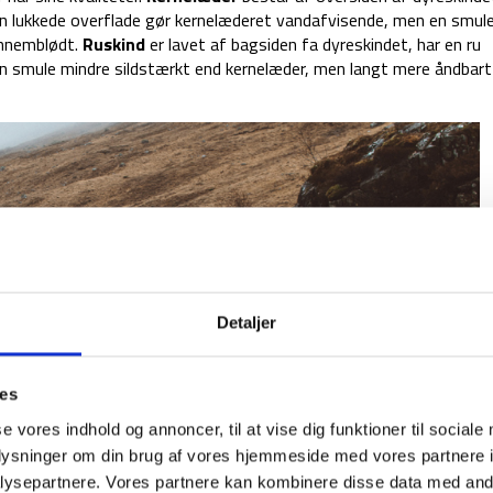
Den lukkede overflade gør kernelæderet vandafvisende, men en smul
gennemblødt.
Ruskind
er lavet af bagsiden fa dyreskindet, har en ru
 en smule mindre sildstærkt end kernelæder, men langt mere åndbar
Detaljer
ies
se vores indhold og annoncer, til at vise dig funktioner til sociale
oplysninger om din brug af vores hjemmeside med vores partnere i
ysepartnere. Vores partnere kan kombinere disse data med andr