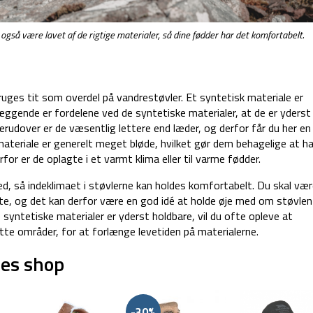
 også være lavet af de rigtige materialer, så dine fødder har det komfortabelt.
uges tit som overdel på vandrestøvler. Et syntetisk materiale er
gende er fordelene ved de syntetiske materialer, at de er yderst
rudover er de væsentlig lettere end læder, og derfor får du her en
ateriale er generelt meget bløde, hvilket gør dem behagelige at ha
for er de oplagte i et varmt klima eller til varme fødder.
ed, så indeklimaet i støvlerne kan holdes komfortabelt. Du skal væ
e, og det kan derfor være en god idé at holde øje med om støvle
yntetiske materialer er yderst holdbare, vil du ofte opleve at
e områder, for at forlænge levetiden på materialerne.
res shop
-30%