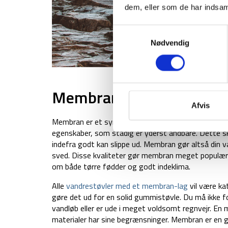
dem, eller som de har indsaml
Samtykkevalg
Nødvendig
Det er vigtigt at vælge vandrestøvler 
Membran
Afvis
Membran er et syntetisk materiale, der indeholder 
egenskaber, som stadig er yderst åndbare. Dette s
indefra godt kan slippe ud. Membran gør altså di
sved. Disse kvaliteter gør membran meget populært 
om både tørre fødder og godt indeklima.
Alle
vandrestøvler med et membran-lag
vil være ka
gøre det ud for en solid gummistøvle. Du må ikke fo
vandløb eller er ude i meget voldsomt regnvejr. En
materialer har sine begrænsninger. Membran er en go