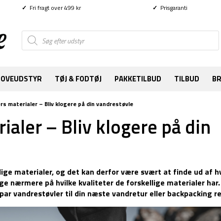
✓
Fri fragt over 499 kr
✓
Prisgaranti
Products
search
SOVEUDSTYR
TØJ & FODTØJ
PAKKETILBUD
TILBUD
B
s materialer – Bliv klogere på din vandrestøvle
aler – Bliv klogere på din
ge materialer, og det kan derfor være svært at finde ud af hv
kigge nærmere på hvilke kvaliteter de forskellige materialer har
par vandrestøvler til din næste vandretur eller backpacking re