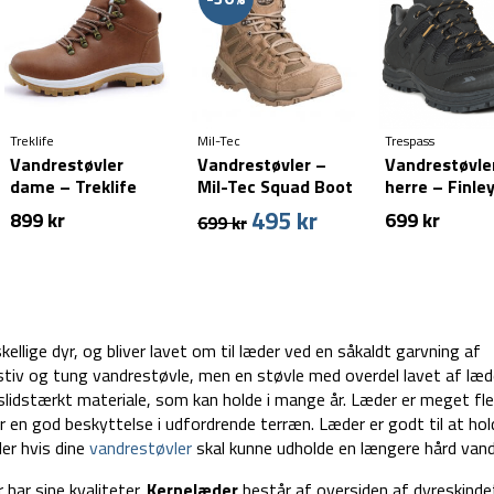
Treklife
Mil-Tec
Trespass
Vandrestøvler
Vandrestøvler –
Vandrestøvle
dame – Treklife
Mil-Tec Squad Boot
herre – Finle
Saga
– Sand
cut (Str. 41 &
495
kr
Den
Den
899
kr
699
kr
699
kr
tilbage)
oprindelige
aktuelle
pris
pris
var:
er:
699 kr.
495 kr.
ellige dyr, og bliver lavet om til læder ved en såkaldt garvning af
stiv og tung vandrestøvle, men en støvle med overdel lavet af læd
idstærkt materiale, som kan holde i mange år. Læder er meget flek
en god beskyttelse i udfordrende terræn. Læder er godt til at hol
ler hvis dine
vandrestøvler
skal kunne udholde en længere hård vand
har sine kvaliteter.
Kernelæder
består af oversiden af dyreskindet