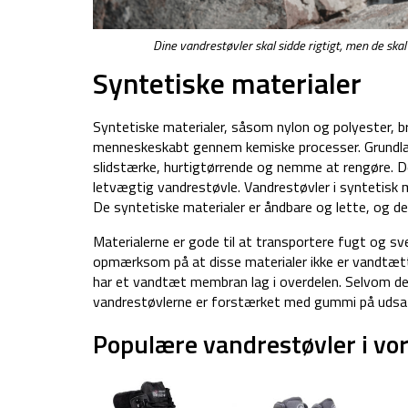
Dine vandrestøvler skal sidde rigtigt, men de skal
Syntetiske materialer
Syntetiske materialer, såsom nylon og polyester, br
menneskeskabt gennem kemiske processer. Grundlæg
slidstærke, hurtigtørrende og nemme at rengøre. De
letvægtig vandrestøvle. Vandrestøvler i syntetisk m
De syntetiske materialer er åndbare og lette, og der
Materialerne er gode til at transportere fugt og sv
opmærksom på at disse materialer ikke er vandtætt
har et vandtæt membran lag i overdelen. Selvom de s
vandrestøvlerne er forstærket med gummi på udsatt
Populære vandrestøvler i vo