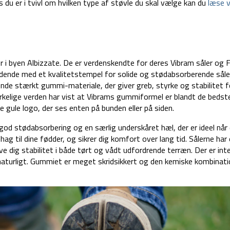
 du er i tvivl om hvilken type af støvle du skal vælge kan du
læse 
er i byen Albizzate. De er verdenskendte for deres Vibram såler og F
dende med et kvalitetstempel for solide og stødabsorberende såler
ende stærkt gummi-materiale, der giver greb, styrke og stabilitet f
rkelige verden har vist at Vibrams gummiformel er blandt de bedste
 gule logo, der ses enten på bunden eller på siden.
god stødabsorbering og en særlig underskåret hæl, der er ideel når
ag til dine fødder, og sikrer dig komfort over lang tid. Sålerne har 
ive dig stabilitet i både tørt og vådt udfordrende terræn. Der er int
aturligt. Gummiet er meget skridsikkert og den kemiske kombinati