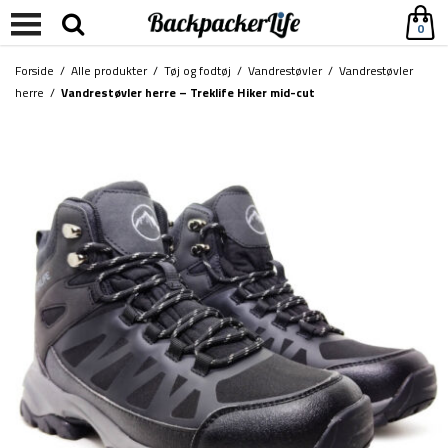
0
Forside
/
Alle produkter
/
Tøj og fodtøj
/
Vandrestøvler
/
Vandrestøvler
herre
/
Vandrestøvler herre – Treklife Hiker mid-cut