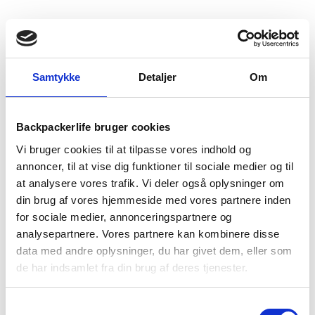
BESKRIVELSE
YDERLIGERE INFORMATION
BRAND
FAQ
Samtykke
Detaljer
Om
Backpackerlife bruger cookies
Vi bruger cookies til at tilpasse vores indhold og
annoncer, til at vise dig funktioner til sociale medier og til
at analysere vores trafik. Vi deler også oplysninger om
din brug af vores hjemmeside med vores partnere inden
for sociale medier, annonceringspartnere og
analysepartnere. Vores partnere kan kombinere disse
data med andre oplysninger, du har givet dem, eller som
Denne vandrestøvle er fra Treklife i deres Hiker serie.
de har indsamlet fra din brug af deres tjenester.
Vandrestøvlen er designet i et mid-cut design, som giver god
støtte til din ankel på turen, og er derfor velegnet til både
Samtykkevalg
outdoor-, vandre- og backpacking ture.