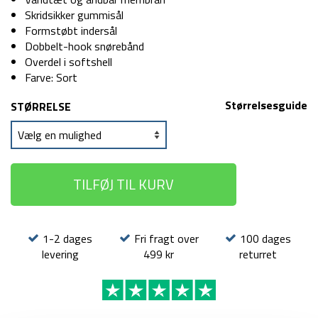
Skridsikker gummisål
Formstøbt indersål
Dobbelt-hook snørebånd
Overdel i softshell
Farve: Sort
Størrelsesguide
STØRRELSE
TILFØJ TIL KURV
1-2 dages
Fri fragt over
100 dages
levering
499 kr
returret