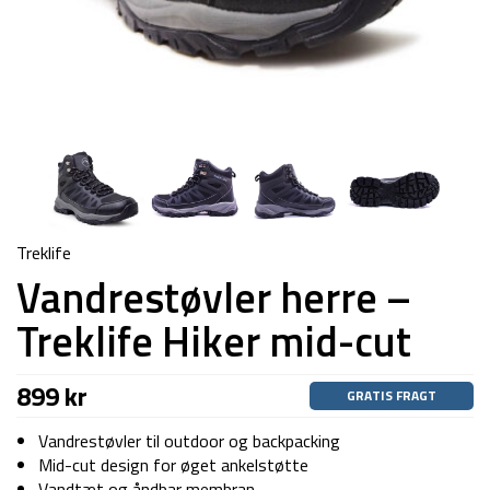
Treklife
Vandrestøvler herre –
Treklife Hiker mid-cut
899
kr
GRATIS FRAGT
Vandrestøvler til outdoor og backpacking
Mid-cut design for øget ankelstøtte
Vandtæt og åndbar membran