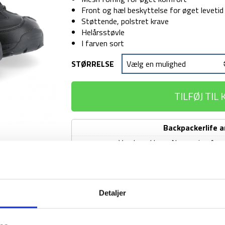
Front og hæl beskyttelse for øget levetid
Støttende, polstret krave
Helårsstøvle
I farven sort
STØRRELSE
TILFØJ TIL
Backpackerlife 
Vandresokker - Norwegian Army
Vandresokker
-
Norwegian
Vandresokker - Uld - Outdoor - 
Army
Vandresokker
Detaljer
-
-
80%
Uld
uld
-