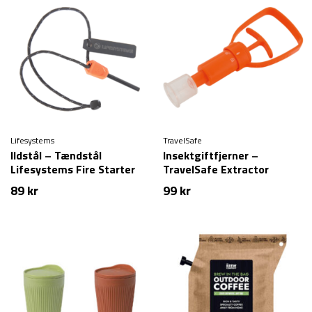
Lifesystems
TravelSafe
Ildstål – Tændstål
Insektgiftfjerner –
Lifesystems Fire Starter
TravelSafe Extractor
89
kr
99
kr