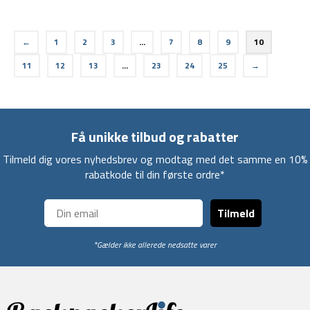
←
1
2
3
…
7
8
9
10
11
12
13
…
23
24
25
→
Få unikke tilbud og rabatter
Tilmeld dig vores nyhedsbrev og modtag med det samme en 10%
rabatkode til din første ordre*
Tilmeld
*Gælder ikke allerede nedsatte varer