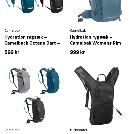
Camelbak
Camelbak
Hydration rygsæk –
Hydration rygsæk –
Camelback Octane Dart –
Camelbak Womens Rim
1,5 liter
Runner X28
599
kr
999
kr
Camelbak
Highlander