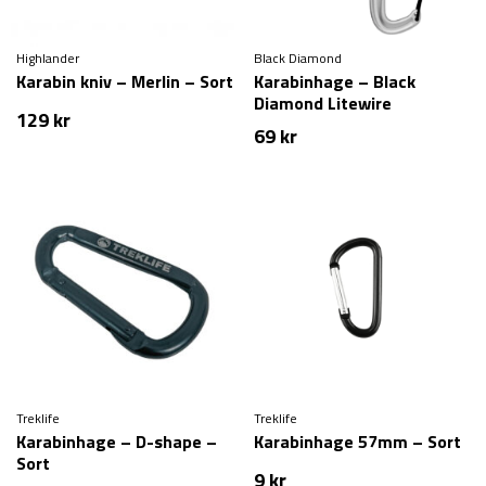
Highlander
Black Diamond
Karabin kniv – Merlin – Sort
Karabinhage – Black
Diamond Litewire
129
kr
69
kr
Treklife
Treklife
Karabinhage – D-shape –
Karabinhage 57mm – Sort
Sort
9
kr