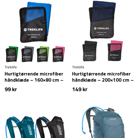
Treklife
Treklife
Hurtigtørrende microfiber
Hurtigtørrende microfiber
håndklæde – 160×80 cm –
håndklæde – 200×100 cm –
Treklife
Treklife
99
kr
149
kr