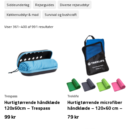
Siddeunderlag
Rejseguides
Diverse rejseudstyr
Køkkenudstyr & mad
Survival og bushcraft
Viser 361–400 af 991 resultater
Trespass
Treklife
Hurtigtørrende håndklæde
Hurtigtørrende microfiber
120x60cm – Trespass
håndklæde – 120×60 cm –
Compatto – Blå
Treklife
99
kr
79
kr