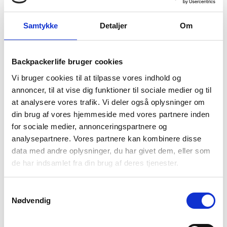
Samtykke
Detaljer
Om
Stanley
Stanley
Kaffebrygger – Stanley
Kaffebrygger – Stanley
Perfect-Brew Pour Over
Stay-Hote French Press
Backpackerlife bruger cookies
Coffee Maker
1,4L
239
kr
Den
Den
879
kr
379
kr
Vi bruger cookies til at tilpasse vores indhold og
oprindelige
aktuelle
annoncer, til at vise dig funktioner til sociale medier og til
pris
pris
at analysere vores trafik. Vi deler også oplysninger om
var:
er:
379 kr.
239 kr.
din brug af vores hjemmeside med vores partnere inden
for sociale medier, annonceringspartnere og
analysepartnere. Vores partnere kan kombinere disse
data med andre oplysninger, du har givet dem, eller som
de har indsamlet fra din brug af deres tjenester.
Samtykkevalg
Nødvendig
Wacaco
Wacaco
Kaffebrygger – Wacaco
Kaffebrygger – Wacaco
Nanopresso Espresso
Pipamoka