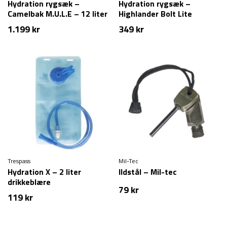
Hydration rygsæk –
Hydration rygsæk –
Camelbak M.U.L.E – 12 liter
Highlander Bolt Lite
1.199
kr
349
kr
Trespass
Mil-Tec
Hydration X – 2 liter
Ildstål – Mil-tec
drikkeblære
79
kr
119
kr