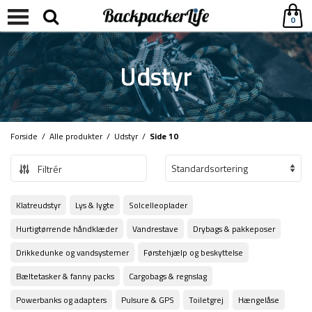
0
Udstyr
Forside
/
Alle produkter
/
Udstyr
/
Side 10
Filtrér
Klatreudstyr
Lys & lygte
Solcelleoplader
Hurtigtørrende håndklæder
Vandrestave
Drybags & pakkeposer
Drikkedunke og vandsystemer
Førstehjælp og beskyttelse
Bæltetasker & fanny packs
Cargobags & regnslag
Powerbanks og adapters
Pulsure & GPS
Toiletgrej
Hængelåse