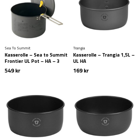
Sea To Summit
Trangia
Kasserolle – Sea to Summit
Kasserolle – Trangia 1,5L –
Frontier UL Pot – HA – 3
UL HA
liter
549
kr
169
kr