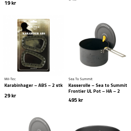
19
kr
Mil-Tec
Sea To Summit
Karabinhager – ABS – 2 stk
Kasserolle – Sea to Summit
Frontier UL Pot – HA – 2
29
kr
liter
495
kr