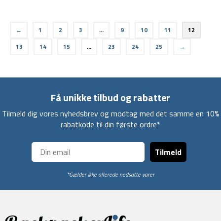
←
1
2
3
…
9
10
11
12
13
14
15
…
23
24
25
→
Få unikke tilbud og rabatter
Tilmeld dig vores nyhedsbrev og modtag med det samme en 10%
rabatkode til din første ordre*
Tilmeld
*Gælder ikke allerede nedsatte varer