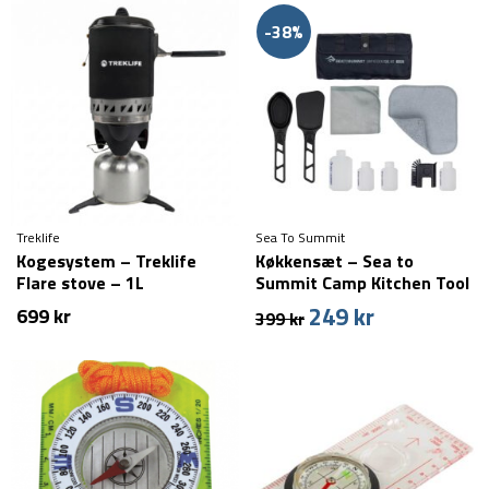
pris
pris
var:
er:
-38%
1.499 kr.
999 kr.
Treklife
Sea To Summit
Kogesystem – Treklife
Køkkensæt – Sea to
Flare stove – 1L
Summit Camp Kitchen Tool
Kit – 10 dele
249
kr
Den
Den
699
kr
399
kr
oprindelige
aktuelle
pris
pris
var:
er:
399 kr.
249 kr.