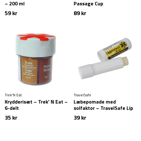
– 200 ml
Passage Cup
59
kr
89
kr
Trek'N Eat
TravelSafe
Krydderisæt – Trek’ N Eat –
Læbepomade med
6-delt
solfaktor – TravelSafe Lip
Protect Factor 20
35
kr
39
kr