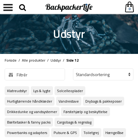
0
Udstyr
Forside
/
Alle produkter
/
Udstyr
/
Side 12
Filtrér
Klatreudstyr
Lys & lygte
Solcelleoplader
Hurtigtørrende håndklæder
Vandrestave
Drybags & pakkeposer
Drikkedunke og vandsystemer
Førstehjælp og beskyttelse
Bæltetasker & fanny packs
Cargobags & regnslag
Powerbanks og adapters
Pulsure & GPS
Toiletgrej
Hængelåse