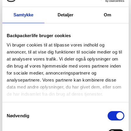
Samtykke
Detaljer
Om
Sea To Summit
Sea To Summit
Lang ske – Sea to Summit
Lang spork – Sea to
Frontier long handle spoon
Summit Frontier long
Backpackerlife bruger cookies
handle spork
69
kr
69
kr
Den
Den
Den
Den
99
kr
99
kr
Vi bruger cookies til at tilpasse vores indhold og
oprindelige
aktuelle
oprindelige
aktuelle
annoncer, til at vise dig funktioner til sociale medier og til
pris
pris
pris
pris
at analysere vores trafik. Vi deler også oplysninger om
var:
er:
var:
er:
-32%
-38%
99 kr.
69 kr.
99 kr.
69 kr.
din brug af vores hjemmeside med vores partnere inden
for sociale medier, annonceringspartnere og
analysepartnere. Vores partnere kan kombinere disse
data med andre oplysninger, du har givet dem, eller som
de har indsamlet fra din brug af deres tjenester.
Samtykkevalg
Nødvendig
Black Diamond
Black Diamond
Lanterne – Black Diamond
Lanterne – Black Diamond
Moji
Moji R+ – Genopladelig