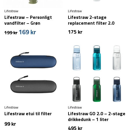
Lifestraw
Lifestraw
Lifestraw – Personligt
Lifestraw 2-stage
vandfilter – Grøn
replacement filter 2.0
169
kr
Den
Den
175
kr
199
kr
oprindelige
aktuelle
pris
pris
var:
er:
199 kr.
169 kr.
Lifestraw
Lifestraw
Lifestraw etui til filter
Lifestraw GO 2.0 – 2-stage
drikkedunk – 1 liter
99
kr
495
kr