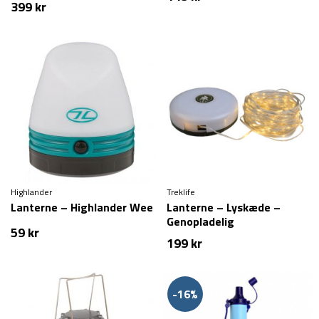
399
kr
Highlander
Treklife
Lanterne – Highlander Wee
Lanterne – Lyskæde –
Genopladelig
59
kr
199
kr
-16%