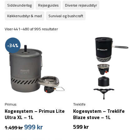
Siddeunderlag
Rejseguides
Diverse rejseudstyr
Køkkenudstyr & mad
Survival og bushcraft
Viser 441–480 af 995 resultater
-34%
Primus
Treklife
Kogesystem – Primus Lite
Kogesystem – Treklife
Ultra XL – 1L
Blaze stove – 1L
999
kr
Den
Den
599
kr
1.499
kr
oprindelige
aktuelle