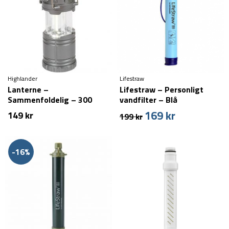
Highlander
Lifestraw
Lanterne –
Lifestraw – Personligt
Sammenfoldelig – 300
vandfilter – Blå
lumen
169
kr
Den
Den
149
kr
199
kr
oprindelige
aktuelle
pris
pris
var:
er:
-16%
199 kr.
169 kr.