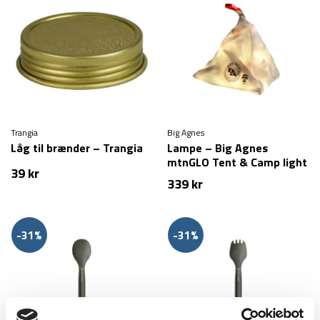
Trangia
Big Agnes
Låg til brænder – Trangia
Lampe – Big Agnes
mtnGLO Tent & Camp light
39
kr
339
kr
-31%
-31%