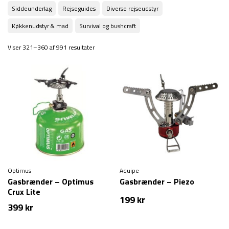
Siddeunderlag
Rejseguides
Diverse rejseudstyr
Køkkenudstyr & mad
Survival og bushcraft
Viser 321–360 af 991 resultater
Optimus
Aquipe
Gasbrænder – Optimus
Gasbrænder – Piezo
Crux Lite
199
kr
399
kr