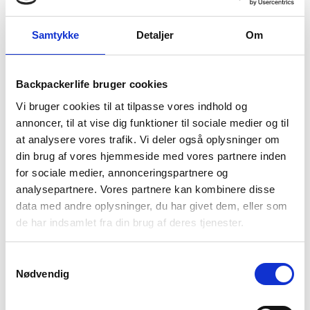
Samtykke
Detaljer
Om
Treklife
Gerber
Håndklæde – Cooling towel
Håndøkse – Gerber – Pack
– Kølende
Hatchet Flat Sage
Backpackerlife bruger cookies
59
kr
299
kr
Vi bruger cookies til at tilpasse vores indhold og
annoncer, til at vise dig funktioner til sociale medier og til
at analysere vores trafik. Vi deler også oplysninger om
din brug af vores hjemmeside med vores partnere inden
for sociale medier, annonceringspartnere og
analysepartnere. Vores partnere kan kombinere disse
data med andre oplysninger, du har givet dem, eller som
de har indsamlet fra din brug af deres tjenester.
Samtykkevalg
Nødvendig
Highlander
Lifesystems
Håndsav – Survival Wire
Håndvarmere – 2 stk –
Saw
Genbrugelige