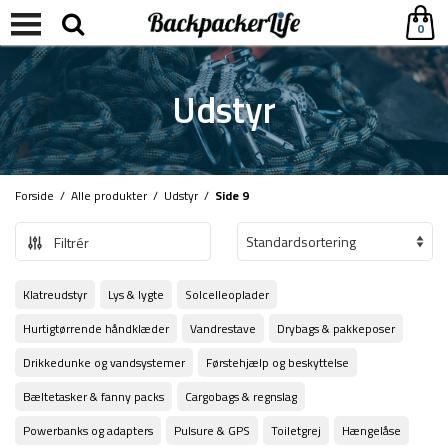
0
Udstyr
Forside
/
Alle produkter
/
Udstyr
/
Side 9
Filtrér
Klatreudstyr
Lys & lygte
Solcelleoplader
Hurtigtørrende håndklæder
Vandrestave
Drybags & pakkeposer
Drikkedunke og vandsystemer
Førstehjælp og beskyttelse
Bæltetasker & fanny packs
Cargobags & regnslag
Powerbanks og adapters
Pulsure & GPS
Toiletgrej
Hængelåse