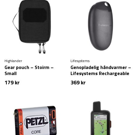
Highlander
Lifesystems
Gear pouch – Stoirm –
Genopladelig håndvarmer –
Small
Lifesystems Rechargeable
Hand Warmer
179
kr
369
kr