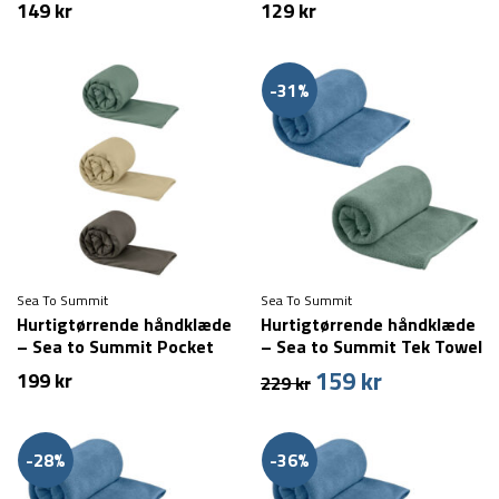
149
kr
129
kr
-31%
Sea To Summit
Sea To Summit
Hurtigtørrende håndklæde
Hurtigtørrende håndklæde
– Sea to Summit Pocket
– Sea to Summit Tek Towel
Towel – XL
– Large
159
kr
Den
Den
199
kr
229
kr
oprindelige
aktuelle
pris
pris
var:
er:
-28%
-36%
229 kr.
159 kr.