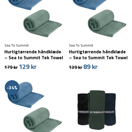
Sea To Summit
Sea To Summit
Hurtigtørrende håndklæde
Hurtigtørrende håndklæde
– Sea to Summit Tek Towel
– Sea to Summit Tek Towel
– Medium
– Small
129
kr
89
kr
Den
Den
Den
Den
179
kr
139
kr
oprindelige
aktuelle
oprindelige
aktuelle
pris
pris
pris
pris
var:
er:
var:
er:
-34%
179 kr.
129 kr.
139 kr.
89 kr.