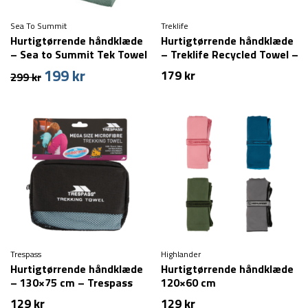
Sea To Summit
Treklife
Hurtigtørrende håndklæde
Hurtigtørrende håndklæde
– Sea to Summit Tek Towel
– Treklife Recycled Towel –
– XL
160×80 cm
199
kr
Den
Den
179
kr
299
kr
oprindelige
aktuelle
pris
pris
var:
er:
299 kr.
199 kr.
Trespass
Highlander
Hurtigtørrende håndklæde
Hurtigtørrende håndklæde
– 130×75 cm – Trespass
120×60 cm
Soggy
129
kr
129
kr