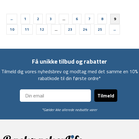
←
1
2
3
…
6
7
8
9
10
11
12
…
23
24
25
→
Få unikke tilbud og rabatter
Tilmeld dig vores nyhedsbrev og modtag med det samme en 10%
rabatkode til din første ordre*
Tilmeld
*Gælder ikke allerede nedsatte varer