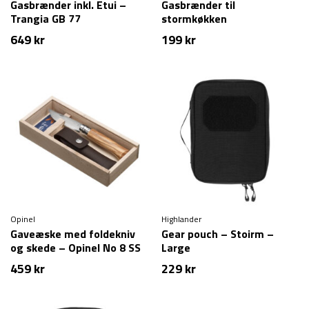
Gasbrænder inkl. Etui –
Gasbrænder til
Trangia GB 77
stormkøkken
649
kr
199
kr
Opinel
Highlander
Gaveæske med foldekniv
Gear pouch – Stoirm –
og skede – Opinel No 8 SS
Large
– 8,5 cm – Classic
459
kr
229
kr