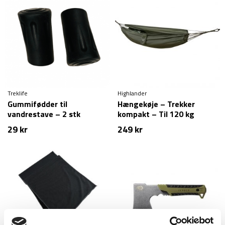
Treklife
Highlander
Gummifødder til
Hængekøje – Trekker
vandrestave – 2 stk
kompakt – Til 120 kg
29
kr
249
kr