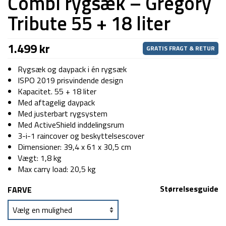
Combi rygsæk – Gregory
Tribute 55 + 18 liter
1.499
kr
GRATIS FRAGT & RETUR
Rygsæk og daypack i én rygsæk
ISPO 2019 prisvindende design
Kapacitet. 55 + 18 liter
Med aftagelig daypack
Med justerbart rygsystem
Med ActiveShield inddelingsrum
3-i-1 raincover og beskyttelsescover
Dimensioner: 39,4 x 61 x 30,5 cm
Vægt: 1,8 kg
Max carry load: 20,5 kg
Størrelsesguide
FARVE