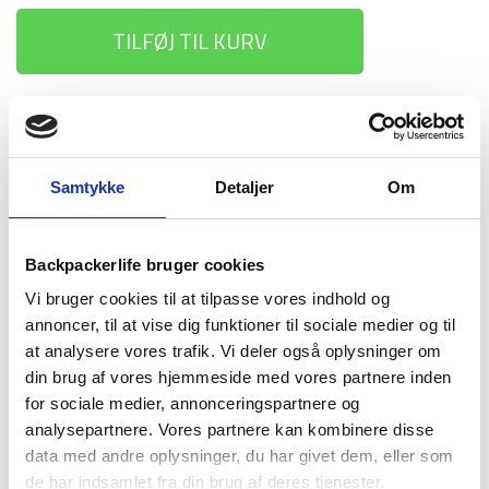
TILFØJ TIL KURV
1-2 dages
Fri fragt over
100 dages
levering
499 kr
returret
Samtykke
Detaljer
Om
Backpackerlife bruger cookies
Vi bruger cookies til at tilpasse vores indhold og
BESKRIVELSE
YDERLIGERE INFORMATION
annoncer, til at vise dig funktioner til sociale medier og til
BRAND
FAQ
at analysere vores trafik. Vi deler også oplysninger om
din brug af vores hjemmeside med vores partnere inden
Denne combi rygsæk er fra amerikanske Gregory, og er deres
for sociale medier, annonceringspartnere og
bud på en solid rejsemakker til din næste backpacking tur.
analysepartnere. Vores partnere kan kombinere disse
Tribute 55 er en 55 liters rygsæk, hvor du har både en stor
data med andre oplysninger, du har givet dem, eller som
rygsæk og en dagsrygsæk i én og samme taske. Dette gør,
de har indsamlet fra din brug af deres tjenester.