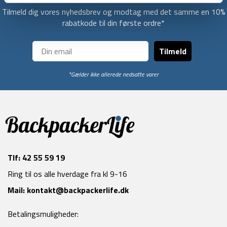
Tilmeld dig vores nyhedsbrev og modtag med det samme en 10%
rabatkode til din første ordre*
Tilmeld
*Gælder ikke allerede nedsatte varer
Tlf:
42 55 59 19
Ring til os alle hverdage fra kl 9-16
Mail:
kontakt@backpackerlife.dk
Betalingsmuligheder: