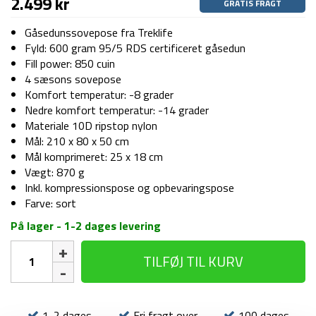
2.499
kr
GRATIS FRAGT
Gåsedunssovepose fra Treklife
Fyld: 600 gram 95/5 RDS certificeret gåsedun
Fill power: 850 cuin
4 sæsons sovepose
Komfort temperatur: -8 grader
Nedre komfort temperatur: -14 grader
Materiale 10D ripstop nylon
Mål: 210 x 80 x 50 cm
Mål komprimeret: 25 x 18 cm
Vægt: 870 g
Inkl. kompressionspose og opbevaringspose
Farve: sort
På lager - 1-2 dages levering
Dunsovepose
TILFØJ TIL KURV
-
Treklife
Goose
Down
1-2 dages
Fri fragt over
100 dages