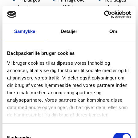
600
levering
499 kr
returret
UL
antal
Samtykke
Detaljer
Om
BESKRIVELSE
BRAND
FAQ
Backpackerlife bruger cookies
Vi bruger cookies til at tilpasse vores indhold og
Treklife Goose Down 600 er en del af Treklifes Down-serie
annoncer, til at vise dig funktioner til sociale medier og til
og er designet til dig der ønsker høj komfort og lav vægt på
at analysere vores trafik. Vi deler også oplysninger om
tur. Soveposen er fyld med 600 gram RDS-certificeret 95/5
gåsedun med en fyldkraft på 850 cuin, har en komfort
din brug af vores hjemmeside med vores partnere inden
temperatur på -8 grader og er en 4 sæsons sovepose.
for sociale medier, annonceringspartnere og
analysepartnere. Vores partnere kan kombinere disse
Det mummy-formede design bidrager til at bevare
data med andre oplysninger, du har givet dem, eller som
kropsvarmen mest effektivt, samtidig med at vægten holdes
de har indsamlet fra din brug af deres tjenester.
nede. Yderstoffet er fremstillet i blødt nylon, der føles
behageligt mod huden samt at soveposen har en kraftig 2-
vejs lynlås med vindbeskyttelse for at minimere varmetab.
Samtykkevalg
Nødvendig