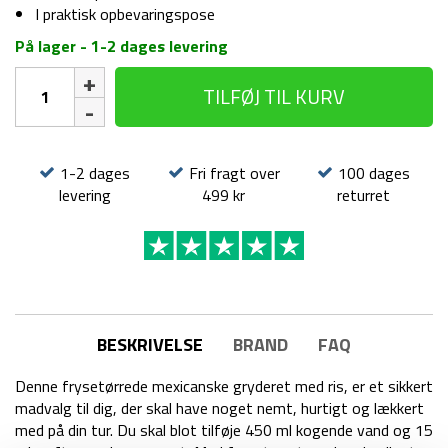
I praktisk opbevaringspose
På lager - 1-2 dages levering
Frysetørret
TILFØJ TIL KURV
mad
-
Mexicansk
gryderet
1-2 dages
Fri fragt over
100 dages
med
levering
499 kr
returret
ris
antal
BESKRIVELSE
BRAND
FAQ
Denne frysetørrede mexicanske gryderet med ris, er et sikkert
madvalg til dig, der skal have noget nemt, hurtigt og lækkert
med på din tur. Du skal blot tilføje 450 ml kogende vand og 15