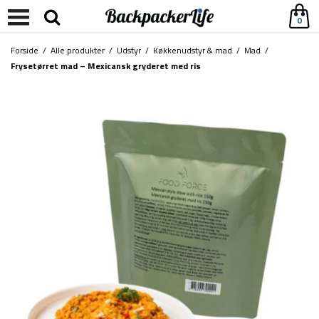
0
Forside
/
Alle produkter
/
Udstyr
/
Køkkenudstyr & mad
/
Mad
/
Frysetørret mad – Mexicansk gryderet med ris