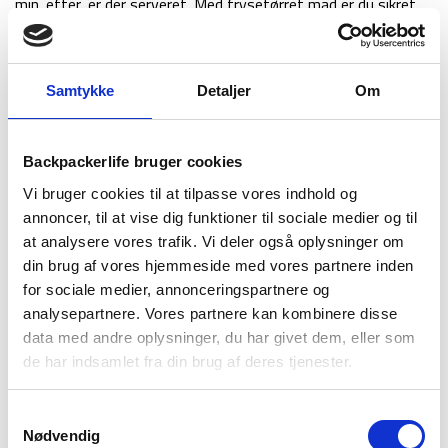
min. efter, er der serveret. Med frysetørret mad er du sikret
at få god energi på din tur eller i hverdagen. Retten består af
1 portion på 150 gram og kan uåbnet holde sig i op til 5 år.
Denne frysetørret ret indeholder:
Mexicansk gryderet med
Samtykke
Detaljer
Om
ris 150 g
. Ingredienser: ris 55 %, krydderiblanding [grøntsager
(peberfrugt, løg, tomat, hvidløg (naturlige
SULFITTER
),
gulerod), krydderurter og krydderier (spidskommen, koriander,
Backpackerlife bruger cookies
persille), vegetabilsk fedt (palmeolie) (
MÆLK
),
fortykningsmiddel: modificeret stivelse, salt, sukker,
Vi bruger cookies til at tilpasse vores indhold og
aromaer], frysetørret kyllingebryst 5%.
annoncer, til at vise dig funktioner til sociale medier og til
at analysere vores trafik. Vi deler også oplysninger om
Produceret i et miljø, hvor følgende allergener er til stede:
din brug af vores hjemmeside med vores partnere inden
KORN
indeholdende
GLUTEN
,
SOJA
,
ÆG
,
JORDNØDDER
,
for sociale medier, annonceringspartnere og
andre
NØDDER
.
analysepartnere. Vores partnere kan kombinere disse
Allergener: Laktose, sulfitter.
data med andre oplysninger, du har givet dem, eller som
de har indsamlet fra din brug af deres tjenester.
Næringsværdi pr. 100 g Energiværdi 1690kJ/405kcal, fedt
11g inklusive mættede fedtsyrer 5,3g, kulhydrater 64g
Samtykkevalg
inklusive sukkerarter 5,3g, fibre 3,7g, protein 11g, salt 4,2g.
Nødvendig
Opbevares på et køligt og tørt sted.