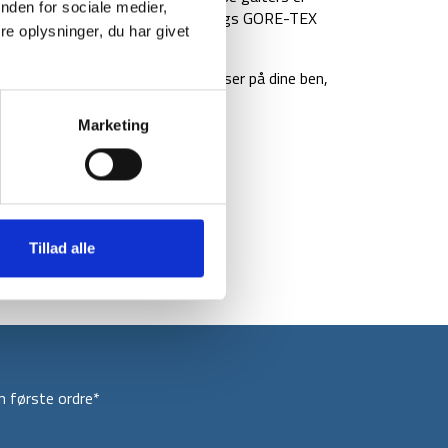
nden for sociale medier,
ontpoint GTX er udstyret med to-lags GORE-TEX
e oplysninger, du har givet
listisknylon-underdel.
 sidder godt til din støvler og passer på dine ben,
sne.
Marketing
Tillad alle
 første ordre*