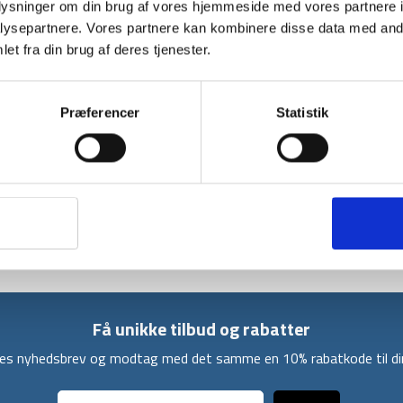
oplysninger om din brug af vores hjemmeside med vores partnere i
designet til at holde snavs og fugt ude. Fr
ysepartnere. Vores partnere kan kombinere disse data med andr
overdel, som gør dem vandafvisende, samt bal
et fra din brug af deres tjenester.
Den smallere pasform, sikrer at disse gaiters,
når du begiver dig ud i snavs, støv, vand eller 
Præferencer
Statistik
S = EU 38.5–40.5
M = EU 41–43
L = EU 44–46
XL = EU 46.5–48
Få unikke tilbud og rabatter
ores nyhedsbrev og modtag med det samme en 10% rabatkode til din