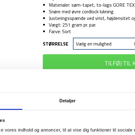
Materialer: søm-tapet, to-lags GORE TEX o
Snøre med øvre cordlock lukning
Justeringsspænde ved vrist, højdensitet o
Vægt: 251 gram pr. par.
Farve: Sort
STØRRELSE
TILFØJ TIL
1-2 dages levering
Fri fr
Detaljer
BESKRIVELSE
YDERLIGER
ies
se vores indhold og annoncer, til at vise dig funktioner til sociale
Med Frontpoint GTX fra Black Diamond, er du si