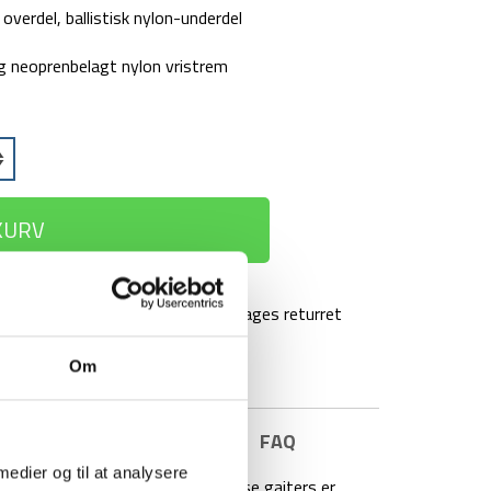
verdel, ballistisk nylon-underdel
g neoprenbelagt nylon vristrem
 KURV
agt over 499 kr
100 dages returret
Om
E INFORMATION
BRAND
FAQ
 medier og til at analysere
kret gaiters i solid kvalitet. Disse gaiters er