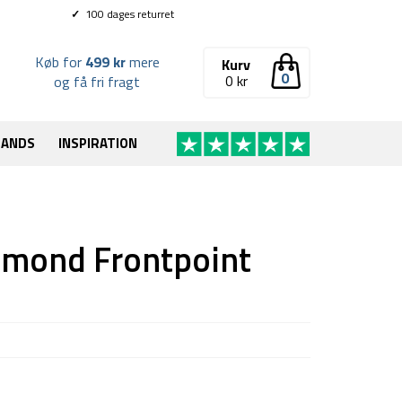
✓
100 dages returret
Køb for
499 kr
mere
Kurv
0
0
kr
og få fri fragt
RANDS
INSPIRATION
iamond Frontpoint