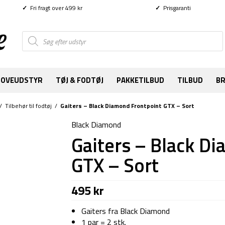
✓
Fri fragt over 499 kr
✓
Prisgaranti
Products
search
SOVEUDSTYR
TØJ & FODTØJ
PAKKETILBUD
TILBUD
B
/
Tilbehør til fodtøj
/
Gaiters – Black Diamond Frontpoint GTX – Sort
Black Diamond
Gaiters – Black D
GTX – Sort
495
kr
Gaiters fra Black Diamond
1 par = 2 stk.