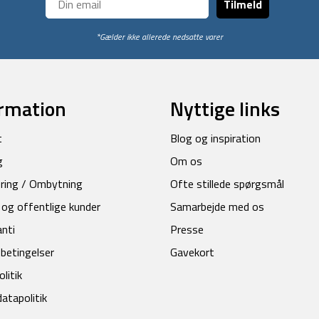
Tilmeld
*Gælder ikke allerede nedsatte varer
rmation
Nyttige links
t
Blog og inspiration
g
Om os
ring / Ombytning
Ofte stillede spørgsmål
 og offentlige kunder
Samarbejde med os
anti
Presse
betingelser
Gavekort
litik
atapolitik