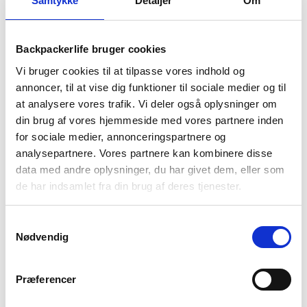
Samtykke
Detaljer
Om
BESKRIVELSE
YDERLIGERE INFORMATION
Backpackerlife bruger cookies
BRAND
FAQ
Vi bruger cookies til at tilpasse vores indhold og
Disse handsker er såkaldte bjerghandsker, hvilket vil sige de er
annoncer, til at vise dig funktioner til sociale medier og til
lavet til den aktive vandre eller sportsudøver. Handskerne har
at analysere vores trafik. Vi deler også oplysninger om
et mere fast greb end normalle handsker, men fleksible nok til
din brug af vores hjemmeside med vores partnere inden
ikke at være i vejen. Handskerne er isoleret med polyester
for sociale medier, annonceringspartnere og
fleece og Abtex Thinsulate.
analysepartnere. Vores partnere kan kombinere disse
Størrelsesguide (i cm)
data med andre oplysninger, du har givet dem, eller som
de har indsamlet fra din brug af deres tjenester.
S
M
L
XL
Samtykkevalg
Håndled omkreds
18-20
20-22
22-24
24-26
Nødvendig
Længde
16-18
18-21
21-23
23-25
Præferencer
Bredde
8,5
9
9,5
10