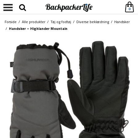
0
Forside
/
Alle produkter
/
Tøj og fodtøj
/
Diverse beklædning
/
Handsker
/
Handsker – Highlander Mountain