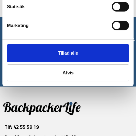
Statistik
Marketing
Få unikke tilbud og rabatter
Tilmeld dig vores nyhedsbrev og modtag med det samme en 10%
rabatkode til din første ordre*
Tillad alle
Tilmeld
Afvis
*Gælder ikke allerede nedsatte varer
Tlf:
42 55 59 19