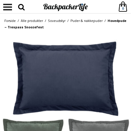
0
Forside
/
Alle produkter
/
Soveudstyr
/
Puder & nakkepuder
/
Hovedpude
– Trespass Snoozefest