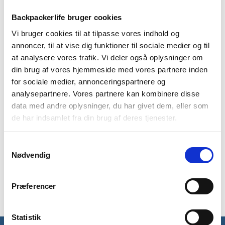
Backpackerlife bruger cookies
Vi bruger cookies til at tilpasse vores indhold og
annoncer, til at vise dig funktioner til sociale medier og til
BESKRIVELSE
YDERLIGERE INFORMATION
at analysere vores trafik. Vi deler også oplysninger om
din brug af vores hjemmeside med vores partnere inden
BRAND
FAQ
for sociale medier, annonceringspartnere og
Med denne bløde rejsepude fra Trespass i rejserygsækken, kan
analysepartnere. Vores partnere kan kombinere disse
du sove komfortabelt, når du er ude at rejse. Brug den på
data med andre oplysninger, du har givet dem, eller som
transportture i eksempelvis fly eller tog, eller tag den med
de har indsamlet fra din brug af deres tjenester.
hvis du skal sove i telt eller shelter. Puden kan pakkes
sammen i den medfølgende transportpose, så den ikke fylder
Samtykkevalg
ret meget, når du ikke bruger den.
Nødvendig
Puden er lavet i et blødt materiale, og er fyldt med fyld af
hulfiber, så du ligger godt på den.
Præferencer
Statistik