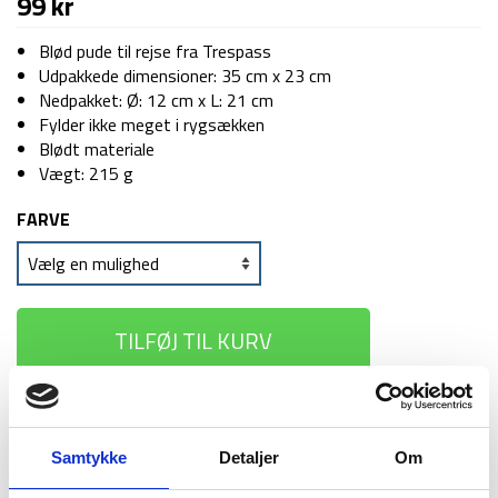
99
kr
Blød pude til rejse fra Trespass
Udpakkede dimensioner: 35 cm x 23 cm
Nedpakket: Ø: 12 cm x L: 21 cm
Fylder ikke meget i rygsækken
Blødt materiale
Vægt: 215 g
FARVE
TILFØJ TIL KURV
1-2 dages
Fri fragt over
100 dages
levering
499 kr
returret
Samtykke
Detaljer
Om