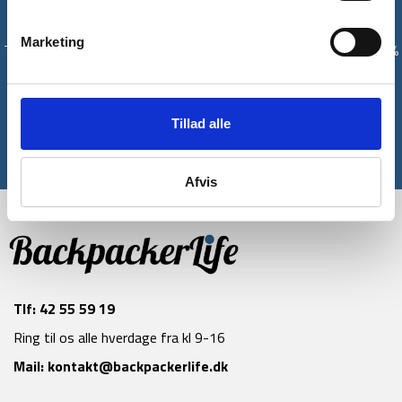
Få unikke tilbud og rabatter
Marketing
Tilmeld dig vores nyhedsbrev og modtag med det samme en 10%
rabatkode til din første ordre*
Tilmeld
Tillad alle
*Gælder ikke allerede nedsatte varer
Afvis
Tlf:
42 55 59 19
Ring til os alle hverdage fra kl 9-16
Mail:
kontakt@backpackerlife.dk