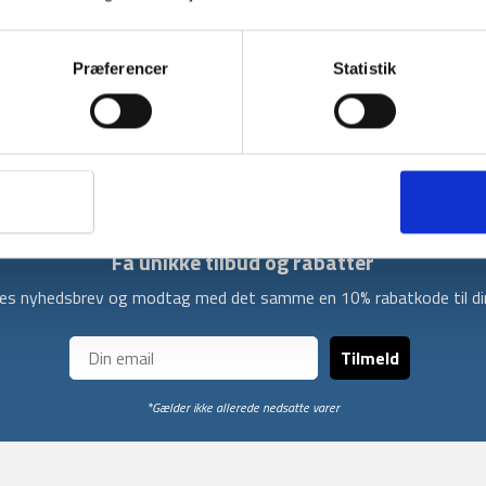
BESKRIVELSE
YDERLIGER
Præferencer
Statistik
DLX Quincy jakke til dame fra Trespass er en 
bruge den til hverdagen, vandreturen eller re
samt indvendig stormklap indvendig.
Få unikke tilbud og rabatter
ores nyhedsbrev og modtag med det samme en 10% rabatkode til din
Tilmeld
*Gælder ikke allerede nedsatte varer