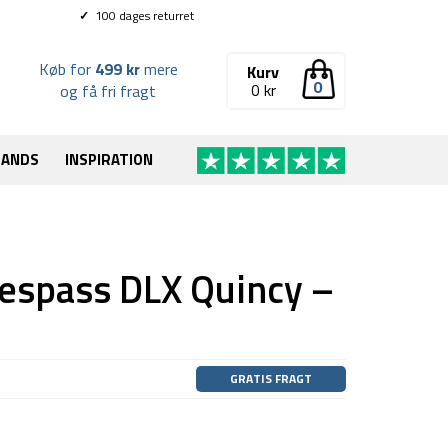
✓
100 dages returret
Køb for
499 kr
mere
Kurv
0
0
kr
og få fri fragt
RANDS
INSPIRATION
respass DLX Quincy –
GRATIS FRAGT