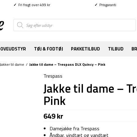
✓
Fri fragt over 499 kr
✓
Prisgaranti
Products
search
SOVEUDSTYR
TØJ & FODTØJ
PAKKETILBUD
TILBUD
B
Jakker til dame
/
Jakke til dame – Trespass DLX Quincy – Pink
Trespass
Jakke til dame – T
Pink
649
kr
Damejakke fra Trespass
Åndbar, vindtæt og vandtæt