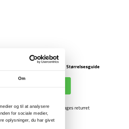
Størrelsesguide
Om
 KURV
 medier og til at analysere
agt over 499 kr
100 dages returret
nden for sociale medier,
e oplysninger, du har givet