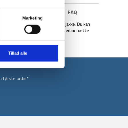
E INFORMATION
BRAND
FAQ
Marketing
praktisk åndbar, vand- og vindtæt jakke. Du kan
jsen. Jakken har tapede sømme, justerbar hætte
Tillad alle
 første ordre*