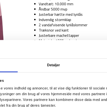
Vandtæt: 10.000 mm
Åndbar 5000 mvp
Justerbar hætte med lynlås
Indvendig stormklap
2 vandafvisende lynlåslommer
Træksnor ved kant
Justerbare machettapper
Materiale: 100% polyester
Farve: Pink
STØRRELSE
Detaljer
TILFØJ TIL
ies
se vores indhold og annoncer, til at vise dig funktioner til sociale
1-2 dages levering
Fri fr
oplysninger om din brug af vores hjemmeside med vores partnere i
ysepartnere. Vores partnere kan kombinere disse data med andr
et fra din brug af deres tjenester.