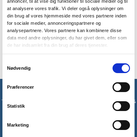
annoncer, til at vise dig funktioner til sociale medier og til
BESKRIVELSE
YDERLIGERE INFORMATION
at analysere vores trafik. Vi deler også oplysninger om
BRAND
FAQ
din brug af vores hjemmeside med vores partnere inden
for sociale medier, annonceringspartnere og
Langærmet Immy trøje i mørkegrå fra Trespass er til alle
analysepartnere. Vores partnere kan kombinere disse
damer, som elsker afslappede pasforme og sporty udtryk.
data med andre oplysninger, du har givet dem, eller som
Denne trøje har lange ærmer, justerbar hætte, mesh kant
de har indsamlet fra din brug af deres tjenester.
samt en længere længde. Den kan bruges både i hverdagen, til
sport og til de mere afslappede tider.
Samtykkevalg
Nødvendig
Præferencer
Få unikke tilbud og rabatter
Tilmeld dig vores nyhedsbrev og modtag med det samme en 10%
Statistik
rabatkode til din første ordre*
Tilmeld
Marketing