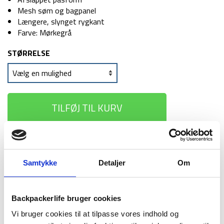
Mesh søm og bagpanel
Længere, slynget rygkant
Farve: Mørkegrå
STØRRELSE
TILFØJ TIL KURV
1-2 dages
Fri fragt over
100 dages
levering
499 kr
returret
Samtykke
Detaljer
Om
Backpackerlife bruger cookies
Vi bruger cookies til at tilpasse vores indhold og