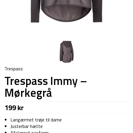
Trespass
Trespass Immy –
Mørkegrå
199
kr
Langærmet trøje til dame
Justerbar hætte
Afslappet pasform