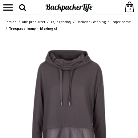
0
Forside
/
Alle produkter
/
Tøj og fodtøj
/
Damebeklædning
/
Trøjer dame
/
Trespass Immy – Mørkegrå