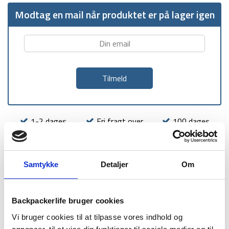
Modtag en mail når produktet er på lager igen
1-2 dages
Fri fragt over
100 dages
levering
499 kr
returret
Samtykke
Detaljer
Om
Backpackerlife bruger cookies
BESKRIVELSE
BRAND
FAQ
Vi bruger cookies til at tilpasse vores indhold og